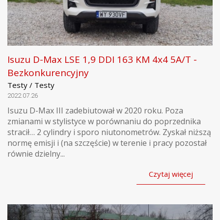
Isuzu D-Max LSE 1,9 DDI 163 KM 4x4 5A/T -
Bezkonkurencyjny
Testy / Testy
2022.07.26
Isuzu D-Max III zadebiutował w 2020 roku. Poza
zmianami w stylistyce w porównaniu do poprzednika
stracił… 2 cylindry i sporo niutonometrów. Zyskał niższą
normę emisji i (na szczęście) w terenie i pracy pozostał
równie dzielny...
Czytaj więcej