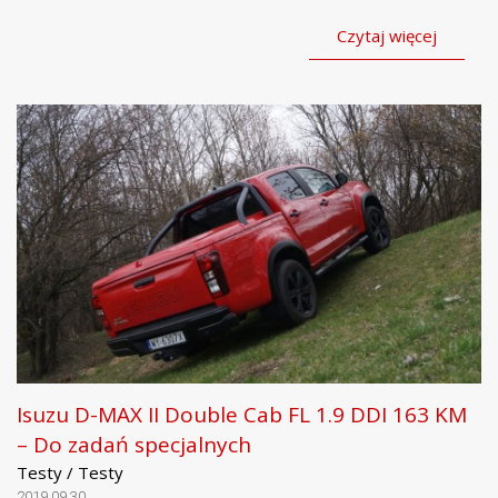
Czytaj więcej
Isuzu D-MAX II Double Cab FL 1.9 DDI 163 KM
– Do zadań specjalnych
Testy / Testy
2019.09.30