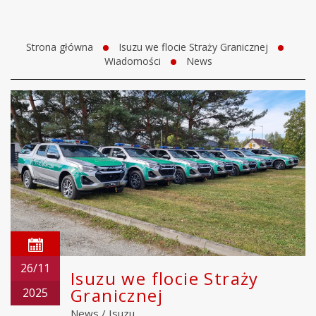
Strona główna
Isuzu we flocie Straży Granicznej
Wiadomości
News
26/11
Isuzu we flocie Straży
Granicznej
2025
News
/
Isuzu