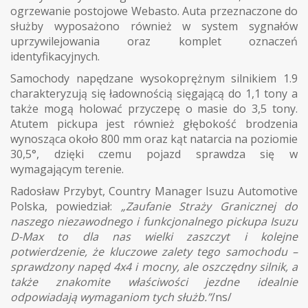
ogrzewanie postojowe Webasto. Auta przeznaczone do
służby wyposażono również w system sygnałów
uprzywilejowania oraz komplet oznaczeń
identyfikacyjnych.
Samochody napędzane wysokoprężnym silnikiem 1.9
charakteryzują się ładownością sięgającą do 1,1 tony a
także mogą holować przyczepę o masie do 3,5 tony.
Atutem pickupa jest również głębokość brodzenia
wynosząca około 800 mm oraz kąt natarcia na poziomie
30,5°, dzięki czemu pojazd sprawdza się w
wymagającym terenie.
Radosław Przybyt, Country Manager Isuzu Automotive
Polska, powiedział:
„Zaufanie Straży Granicznej do
naszego niezawodnego i funkcjonalnego pickupa Isuzu
D-Max to dla nas wielki zaszczyt i kolejne
potwierdzenie, że kluczowe zalety tego samochodu –
sprawdzony napęd 4x4 i mocny, ale oszczędny silnik, a
także znakomite właściwości jezdne idealnie
odpowiadają wymaganiom tych służb.”
/ns/