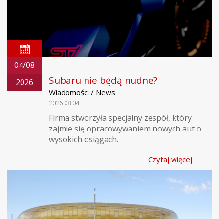
04/08
Subaru nie będą nudne?
2026
Wiadomości / News
2026.08.04
Firma stworzyła specjalny zespół, który
zajmie się opracowywaniem nowych aut o
wysokich osiągach.
Czytaj więcej