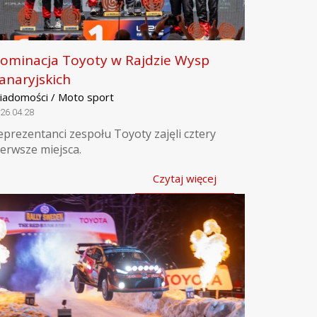
ominacja Toyoty w Rajdzie Wysp
anaryjskich
iadomości / Moto sport
26.04.28
eprezentanci zespołu Toyoty zajęli cztery
ierwsze miejsca.
Czytaj więcej