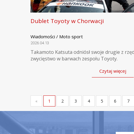
Dublet Toyoty w Chorwacji
Wiadomości / Moto sport
2026.04.13
Takamoto Katsuta odniósł swoje drugie z rzę
zwycięstwo w barwach zespołu Toyoty.
Czytaj więcej
«
1
2
3
4
5
6
7