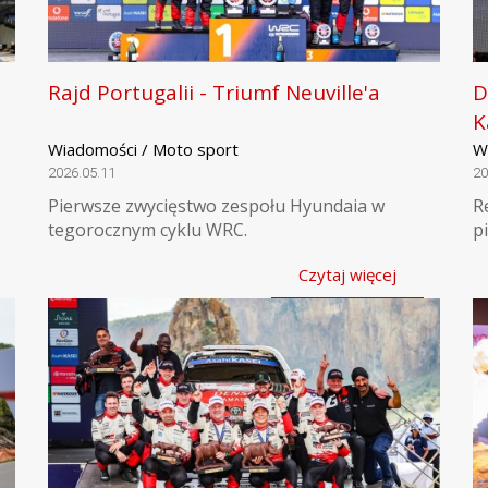
Rajd Portugalii - Triumf Neuville'a
D
K
Wiadomości / Moto sport
W
2026.05.11
20
Pierwsze zwycięstwo zespołu Hyundaia w
R
tegorocznym cyklu WRC.
p
Czytaj więcej