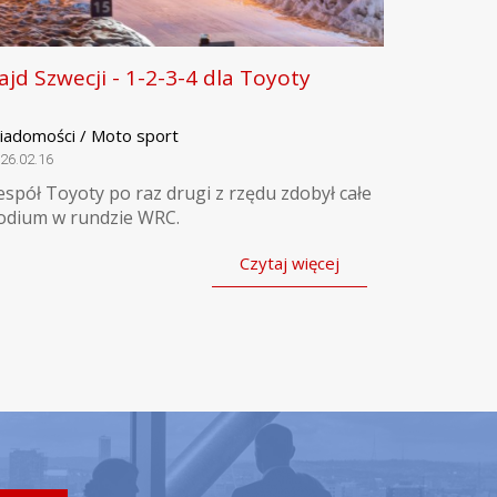
ajd Szwecji - 1-2-3-4 dla Toyoty
iadomości / Moto sport
26.02.16
espół Toyoty po raz drugi z rzędu zdobył całe
odium w rundzie WRC.
Czytaj więcej