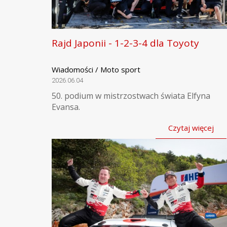
Rajd Japonii - 1-2-3-4 dla Toyoty
Wiadomości / Moto sport
2026.06.04
50. podium w mistrzostwach świata Elfyna
Evansa.
Czytaj więcej