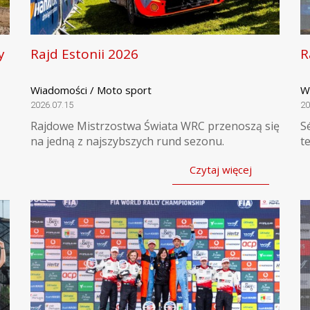
y
Rajd Estonii 2026
R
Wiadomości / Moto sport
W
2026.07.15
20
Rajdowe Mistrzostwa Świata WRC przenoszą się
S
na jedną z najszybszych rund sezonu.
t
Czytaj więcej