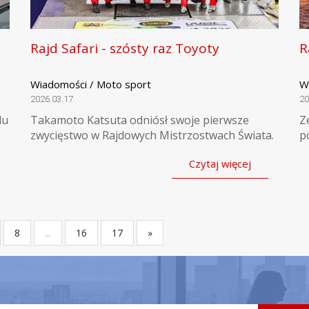
Rajd Safari - szósty raz Toyoty
R
Wiadomości / Moto sport
W
2026.03.17
20
du
Takamoto Katsuta odniósł swoje pierwsze
Z
zwycięstwo w Rajdowych Mistrzostwach Świata.
p
Czytaj więcej
8
...
16
17
»