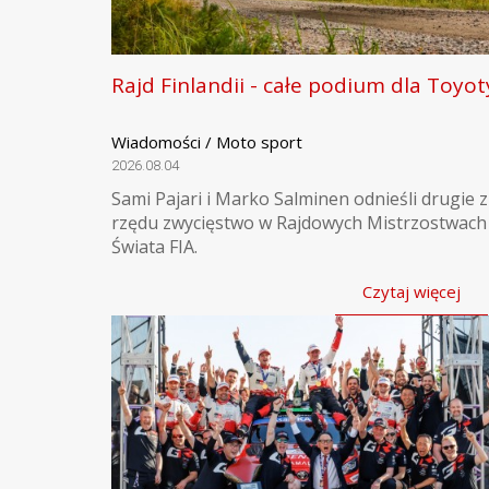
Rajd Finlandii - całe podium dla Toyot
Wiadomości / Moto sport
2026.08.04
Sami Pajari i Marko Salminen odnieśli drugie z
rzędu zwycięstwo w Rajdowych Mistrzostwach
Świata FIA.
Czytaj więcej