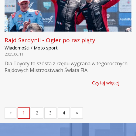
Rajd Sardynii - Ogier po raz piąty
Wiadomości / Moto sport
2025.06.11
Dla Toyoty to szósta z rzędu wygrana w tegorocznych
Rajdowych Mistrzostwach Świata FIA.
Czytaj więcej
«
1
2
3
4
»