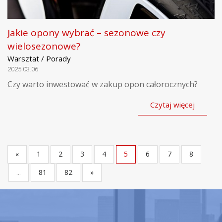
Jakie opony wybrać – sezonowe czy
wielosezonowe?
Warsztat / Porady
2025.03.06
Czy warto inwestować w zakup opon całorocznych?
Czytaj więcej
«
1
2
3
4
5
6
7
8
...
81
82
»