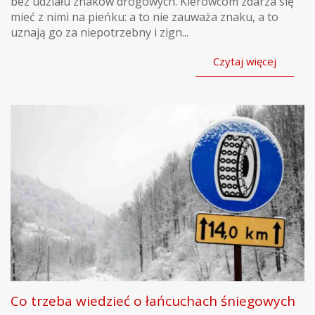
bez udziału znaków drogowych. Kierowcom zdarza się
mieć z nimi na pieńku: a to nie zauważa znaku, a to
uznają go za niepotrzebny i zign...
Czytaj więcej
Co trzeba wiedzieć o łańcuchach śniegowych