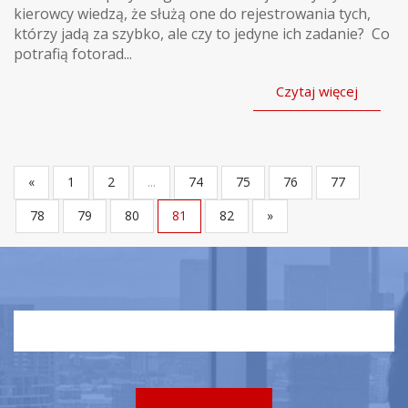
kierowcy wiedzą, że służą one do rejestrowania tych,
którzy jadą za szybko, ale czy to jedyne ich zadanie? Co
potrafią fotorad...
Czytaj więcej
«
1
2
...
74
75
76
77
78
79
80
81
82
»