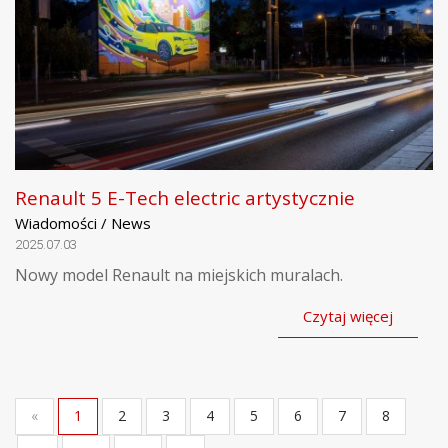
Renault 5 E-Tech electric artystycznie
Wiadomości / News
2025.07.03
Nowy model Renault na miejskich muralach.
Czytaj więcej
«
1
2
3
4
5
6
7
8