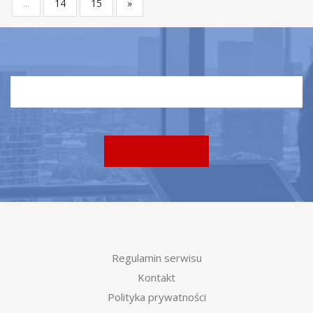
...
14
15
»
Regulamin serwisu
Kontakt
Polityka prywatności