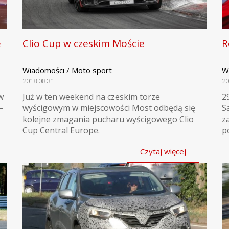
e
Clio Cup w czeskim Moście
R
Wiadomości / Moto sport
W
2018.08.31
20
w
Już w ten weekend na czeskim torze
2
–
wyścigowym w miejscowości Most odbędą się
S
kolejne zmagania pucharu wyścigowego Clio
z
Cup Central Europe.
p
Czytaj więcej