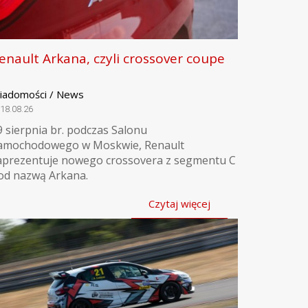
enault Arkana, czyli crossover coupe
iadomości / News
18.08.26
9 sierpnia br. podczas Salonu
amochodowego w Moskwie, Renault
aprezentuje nowego crossovera z segmentu C
od nazwą Arkana.
Czytaj więcej