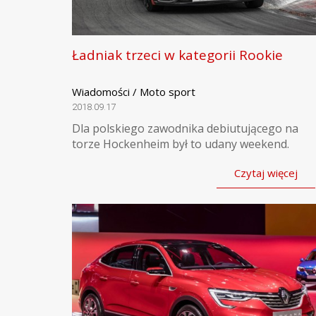
Ładniak trzeci w kategorii Rookie
Wiadomości / Moto sport
2018.09.17
Dla polskiego zawodnika debiutującego na
torze Hockenheim był to udany weekend.
Czytaj więcej