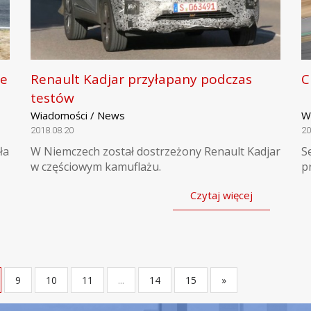
ze
Renault Kadjar przyłapany podczas
C
testów
Wiadomości / News
W
2018.08.20
20
ła
W Niemczech został dostrzeżony Renault Kadjar
S
w częściowym kamuflażu.
p
Czytaj więcej
9
10
11
...
14
15
»