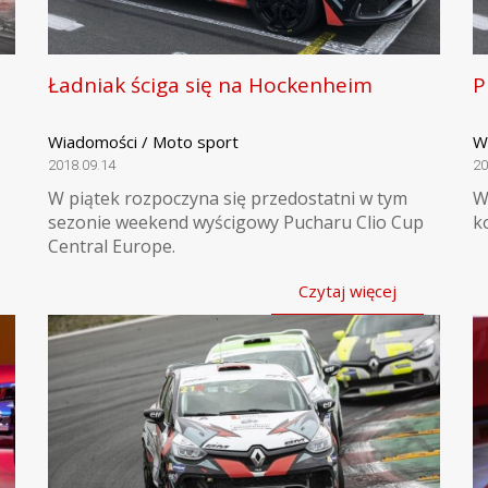
Ładniak ściga się na Hockenheim
P
Wiadomości / Moto sport
W
2018.09.14
20
W piątek rozpoczyna się przedostatni w tym
W
sezonie weekend wyścigowy Pucharu Clio Cup
k
Central Europe.
Czytaj więcej