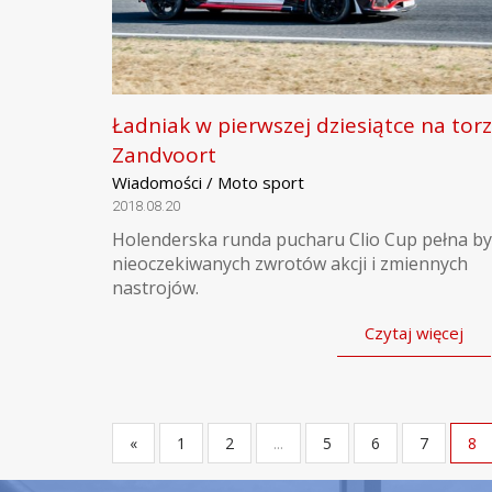
Ładniak w pierwszej dziesiątce na tor
Zandvoort
Wiadomości / Moto sport
2018.08.20
Holenderska runda pucharu Clio Cup pełna by
nieoczekiwanych zwrotów akcji i zmiennych
nastrojów.
Czytaj więcej
«
1
2
...
5
6
7
8