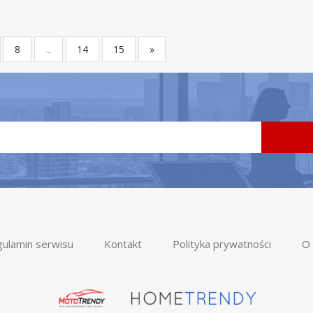
8
...
14
15
»
ulamin serwisu
Kontakt
Polityka prywatności
O 