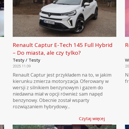
Renault Captur E-Tech 145 Full Hybrid
R
– Do miasta, ale czy tylko?
Testy / Testy
W
2025.11.09
20
Renault Captur jest przykładem na to, w jakim
N
kierunku zmierza motoryzacja. Oferowany w
f
wersji z silnikiem benzynowym i gazem do
niedawna miał w opcji również sam napęd
benzynowy. Obecnie został wsparty
rozwiązaniem hybrydowy...
Czytaj więcej