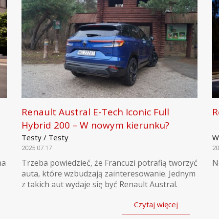
Renault Austral E-Tech Iconic Full
R
Hybrid 200 – W nowym kierunku?
Testy / Testy
W
2025.07.17
20
na
Trzeba powiedzieć, że Francuzi potrafią tworzyć
N
auta, które wzbudzają zainteresowanie. Jednym
z takich aut wydaje się być Renault Austral.
Czytaj więcej