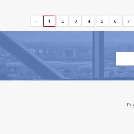
«
1
2
3
4
5
6
7
Reg