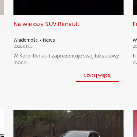
Największy SUV Renault
F
Wiadomości / News
W
2026.01.06
20
W Korei Renault zaprezentuje swój luksusowy
F
model.
d
Czytaj więcej