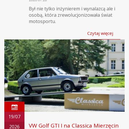
Był nie tylko inżynierem i wynalazcą ale i
osobą, która zrewolucjonizowała świat
motosportu.
Czytaj więcej
19/07
VW Golf GTI I na Classica Mierzęcin
2026