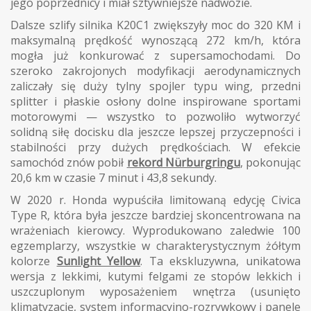
jego poprzednicy i miał sztywniejsze nadwozie.
Dalsze szlify silnika K20C1 zwiększyły moc do 320 KM i
maksymalną prędkość wynoszącą 272 km/h, która
mogła już konkurować z supersamochodami. Do
szeroko zakrojonych modyfikacji aerodynamicznych
zaliczały się duży tylny spojler typu wing, przedni
splitter i płaskie osłony dolne inspirowane sportami
motorowymi — wszystko to pozwoliło wytworzyć
solidną siłę docisku dla jeszcze lepszej przyczepności i
stabilności przy dużych prędkościach. W efekcie
samochód znów pobił
rekord Nürburgringu
, pokonując
20,6 km w czasie 7 minut i 43,8 sekundy.
W 2020 r. Honda wypuściła limitowaną edycję Civica
Type R, która była jeszcze bardziej skoncentrowana na
wrażeniach kierowcy. Wyprodukowano zaledwie 100
egzemplarzy, wszystkie w charakterystycznym żółtym
kolorze
Sunlight Yellow
. Ta ekskluzywna, unikatowa
wersja z lekkimi, kutymi felgami ze stopów lekkich i
uszczuplonym wyposażeniem wnętrza (usunięto
klimatyzację, system informacyjno-rozrywkowy i panele