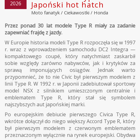
Japoński hot hatch
2026
Moto fanatyk
/
Ciekawostki
/
Honda
Przez ponad 30 lat modele Type R miały za zadanie
zapewniać frajdę z jazdy.
W Europie historia modeli Type R rozpoczęła się w 1997
r. wraz z wprowadzeniem samochodu DC2 Integra —
kompaktowego coupé, który natychmiast zaskarbił
sobie względy zarówno nabywców, jak i krytyków za
sprawą imponujących osiągów. Jednak warto
przypomnieć, że to nie Civic był pierwszym modelem z
linii Type R. W 1992 r. w Japonii zadebiutował sportowy
model NSX z silnikiem umieszczonym centralnie i
emblematem Type R, który stał się symbolem
najszybszych aut japońskiej marki.
Po europejskim debiucie pierwszego Civica Type R,
wkrótce dołączył do niego większy Accord Type R, który
był pierwszym modelem z czerwonym emblematem
przeznaczonym wyłącznie na rynek europejski. Obydwa