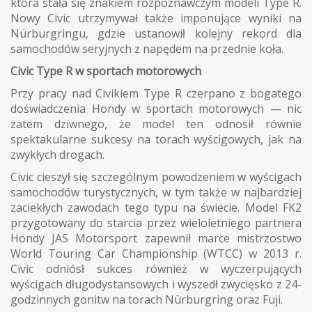
która stała się znakiem rozpoznawczym modeli Type R.
Nowy Civic utrzymywał także imponujące wyniki na
Nürburgringu, gdzie ustanowił kolejny rekord dla
samochodów seryjnych z napędem na przednie koła.
Civic Type R w sportach motorowych
Przy pracy nad Civikiem Type R czerpano z bogatego
doświadczenia Hondy w sportach motorowych — nic
zatem dziwnego, że model ten odnosił równie
spektakularne sukcesy na torach wyścigowych, jak na
zwykłych drogach.
Civic cieszył się szczególnym powodzeniem w wyścigach
samochodów turystycznych, w tym także w najbardziej
zaciekłych zawodach tego typu na świecie. Model FK2
przygotowany do starcia przez wieloletniego partnera
Hondy JAS Motorsport zapewnił marce mistrzostwo
World Touring Car Championship (WTCC) w 2013 r.
Civic odniósł sukces również w wyczerpujących
wyścigach długodystansowych i wyszedł zwycięsko z 24-
godzinnych gonitw na torach Nürburgring oraz Fuji.