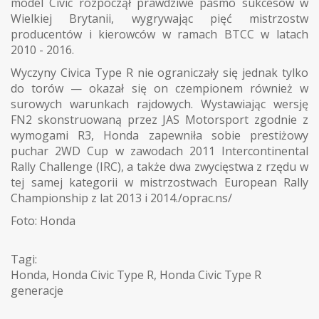
model Civic rozpoczął prawdziwe pasmo sukcesów w
Wielkiej Brytanii, wygrywając pięć mistrzostw
producentów i kierowców w ramach BTCC w latach
2010 - 2016.
Wyczyny Civica Type R nie ograniczały się jednak tylko
do torów — okazał się on czempionem również w
surowych warunkach rajdowych. Wystawiając wersję
FN2 skonstruowaną przez JAS Motorsport zgodnie z
wymogami R3, Honda zapewniła sobie prestiżowy
puchar 2WD Cup w zawodach 2011 Intercontinental
Rally Challenge (IRC), a także dwa zwycięstwa z rzędu w
tej samej kategorii w mistrzostwach European Rally
Championship z lat 2013 i 2014./oprac.ns/
Foto: Honda
Tagi:
Honda
,
Honda Civic Type R
,
Honda Civic Type R
generacje