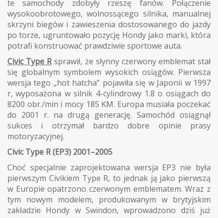
te samochody zdobyły rzeszę fanów. Połączenie
wysokoobrotowego, wolnossącego silnika, manualnej
skrzyni biegów i zawieszenia dostosowanego do jazdy
po torze, ugruntowało pozycję Hondy jako marki, która
potrafi konstruować prawdziwie sportowe auta.
Civic Type R
sprawił, że słynny czerwony emblemat stał
się globalnym symbolem wysokich osiągów. Pierwsza
wersja tego „hot hatcha” pojawiła się w Japonii w 1997
r, wyposażona w silnik 4-cylindrowy 1.8 o osiągach do
8200 obr./min i mocy 185 KM. Europa musiała poczekać
do 2001 r. na drugą generację. Samochód osiągnął
sukces i otrzymał bardzo dobre opinie prasy
motoryzacyjnej.
Civic Type R (EP3) 2001–2005
Choć specjalnie zaprojektowana wersja EP3 nie była
pierwszym Civikiem Type R, to jednak ją jako pierwszą
w Europie opatrzono czerwonym emblematem. Wraz z
tym nowym modelem, produkowanym w brytyjskim
zakładzie Hondy w Swindon, wprowadzono dziś już