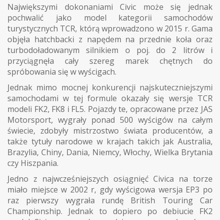
Największymi dokonaniami Civic może się jednak
pochwalić jako model kategorii samochodów
turystycznych TCR, którą wprowadzono w 2015 r. Gama
objęła hatchbacki z napędem na przednie koła oraz
turbodoładowanym silnikiem o poj. do 2 litrów i
przyciągnęła cały szereg marek chętnych do
spróbowania się w wyścigach.
Jednak mimo mocnej konkurencji najskuteczniejszymi
samochodami w tej formule okazały się wersje TCR
modeli FK2, FK8 i FL5. Pojazdy te, opracowane przez JAS
Motorsport, wygrały ponad 500 wyścigów na całym
świecie, zdobyły mistrzostwo świata producentów, a
także tytuły narodowe w krajach takich jak Australia,
Brazylia, Chiny, Dania, Niemcy, Włochy, Wielka Brytania
czy Hiszpania.
Jedno z najwcześniejszych osiągnięć Civica na torze
miało miejsce w 2002 r, gdy wyścigowa wersja EP3 po
raz pierwszy wygrała rundę British Touring Car
Championship. Jednak to dopiero po debiucie FK2