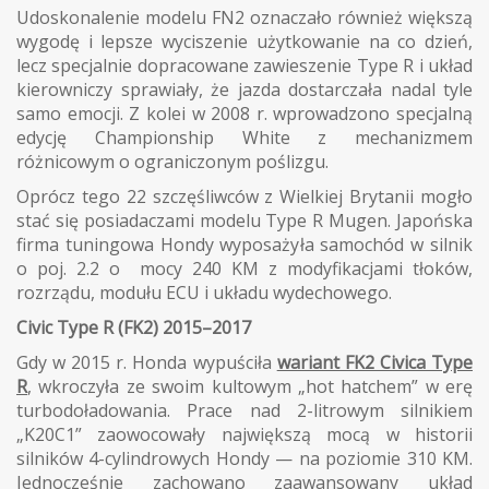
Udoskonalenie modelu FN2 oznaczało również większą
wygodę i lepsze wyciszenie użytkowanie na co dzień,
lecz specjalnie dopracowane zawieszenie Type R i układ
kierowniczy sprawiały, że jazda dostarczała nadal tyle
samo emocji. Z kolei w 2008 r. wprowadzono specjalną
edycję Championship White z mechanizmem
różnicowym o ograniczonym poślizgu.
Oprócz tego 22 szczęśliwców z Wielkiej Brytanii mogło
stać się posiadaczami modelu Type R Mugen. Japońska
firma tuningowa Hondy wyposażyła samochód w silnik
o poj. 2.2 o mocy 240 KM z modyfikacjami tłoków,
rozrządu, modułu ECU i układu wydechowego.
Civic Type R (FK2) 2015–2017
Gdy w 2015 r. Honda wypuściła
wariant FK2 Civica Type
R
, wkroczyła ze swoim kultowym „hot hatchem” w erę
turbodoładowania. Prace nad 2-litrowym silnikiem
„K20C1” zaowocowały największą mocą w historii
silników 4-cylindrowych Hondy — na poziomie 310 KM.
Jednocześnie zachowano zaawansowany układ