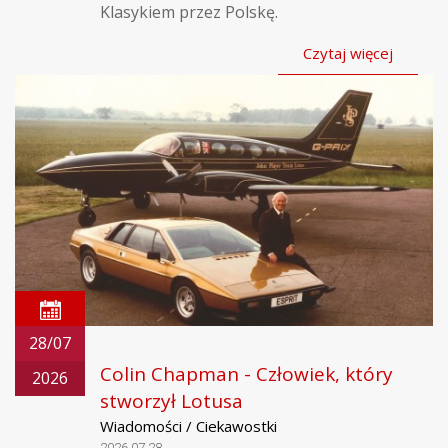
Klasykiem przez Polskę.
Czytaj więcej
28/07
Colin Chapman - Człowiek, który
2026
stworzył Lotusa
Wiadomości / Ciekawostki
2026.07.28