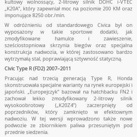
kultowy wolnossący, 2-litrowy silnik DOHC i-VTEC
„K20A”, który zapewniał moc na poziomie 200 KM oraz
imponujące 8250 obr./min.
W odróżnieniu od standardowego Civica był on
wyposażony w takie sportowe dodatki, jak
zmodyfikowane hamulce i zawieszenie,
sześciostopniowa skrzynia biegów oraz specjalna
konstrukcja nadwozia, w której zastosowano bardzo
wytrzymałą stal, poprawiającą sztywność statyczną.
Civic Type R (FD2) 2007–2011
Pracując nad trzecią generacją Type R, Honda
skonstruowała specjalne warianty na rynek europejski i
japoński. „Europejczyk” bazował na hatchbacku FN2 i
zachował lekko zmodyfikowany 2-litrowy silnik
wysokoobrotowy („K20Z4”) zaczerpnięty od
poprzedników, który zamknięto w efektownym
nadwoziu. W tej wersji wprowadzono także nowe
podwozie ze zbiornikiem paliwa przesuniętym pod
przednie siedzenia.