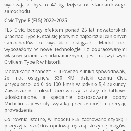
wyciszające) była o 47 kg lżejsza od standardowego
samochodu.
Civic Type R (FL5) 2022–2025
FL5 Civic, będący efektem ponad 25 lat nowatorskich
prac nad Type R, stał się jednym z najbardziej cenionych
samochodów o wysokich osiągach. Model ten,
wyposażony w nowe technologie i z dopracowanymi
właściwościami aerodynamicznymi, jest najszybszym
Civikiem Type R w historii.
Modyfikacje znanego 2-litrowego silnika spowodowały,
że moc osiągnęła 330 KM, dzięki czemu Civic
przyspieszał od 0 do 100 km/h w jedynie 5,4 sekundy.
Zawieszenie i układ kierowniczy zostały dodatkowo
udoskonalone, a specjalnie dostosowane opony
Michelin zapewniały wysoką przyczepność i precyzję
prowadzenia.
Co równie istotne, w modelu FL5 zachowano szybką i
precyzyjną sześciostopniową ręczną skrzynię biegów,