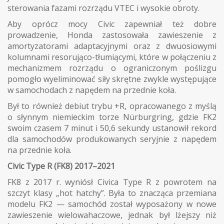
sterowania fazami rozrządu VTEC i wysokie obroty.
Aby oprócz mocy Civic zapewniał też dobre
prowadzenie, Honda zastosowała zawieszenie z
amortyzatorami adaptacyjnymi oraz z dwuosiowymi
kolumnami resorująco-tłumiącymi, które w połączeniu z
mechanizmem rozrządu o ograniczonym poślizgu
pomogło wyeliminować siły skrętne zwykle występujące
w samochodach z napędem na przednie koła.
Był to również debiut trybu +R, opracowanego z myślą
o słynnym niemieckim torze Nürburgring, gdzie FK2
swoim czasem 7 minut i 50,6 sekundy ustanowił rekord
dla samochodów produkowanych seryjnie z napędem
na przednie koła.
Civic Type R (FK8) 2017–2021
FK8 z 2017 r. wyniósł Civica Type R z powrotem na
szczyt klasy „hot hatchy”. Była to znacząca przemiana
modelu FK2 — samochód został wyposażony w nowe
zawieszenie wielowahaczowe, jednak był lżejszy niż