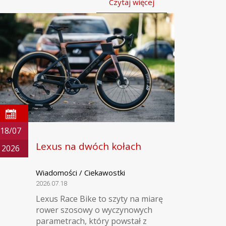
Czytaj więcej
18/07
Lexus na dwóch kołach
2026
Wiadomości / Ciekawostki
2026.07.18
Lexus Race Bike to szyty na miarę
rower szosowy o wyczynowych
parametrach, który powstał z