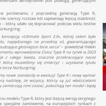
lementami aerodynamiki pod podłogą, generującymi
w porównaniu z poprzednią generacją Type R,
nie szerszy rozstaw kół zapewniają lepszą stabilność
 – którą udało się dopracować podczas wielu testów
ürburgring.
 koncepcją «Ultimate Sport 2.0», której celem było
lu, napędzanego na przednią oś, gwarantującego
udzające głośniejsze bicie serca”
– powiedział Hideki
mentu wprowadzenia Civica Type R na rynek w 2023
je z całego świata, znacznie przekraczające nasze
 z którą musieliśmy się zmierzyć – uzyskanie tytułu
 torze Nürburgring.
iśmy nowe standardy w ewolucji Type R i nowy wymiar
ą nadzieję, że wszyscy, którzy są już właścicielami
zy zamierzają nimi zostać, pokochają ten model i będą
iu modelu Type R, który jest lżejszą wersją seryjnego
 specjalne zamówienie, na europejskich rynkach z