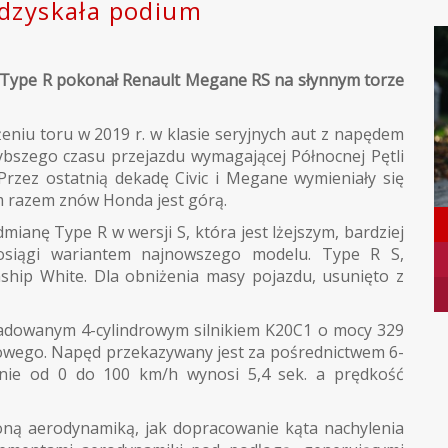
odzyskała podium
c Type R pokonał Renault Megane RS na słynnym torze
eniu toru w 2019 r. w klasie seryjnych aut z napędem
ybszego czasu przejazdu wymagającej Północnej Pętli
 Przez ostatnią dekadę Civic i Megane wymieniały się
m razem znów Honda jest górą.
ianę Type R w wersji S, która jest lżejszym, bardziej
osiągi wariantem najnowszego modelu. Type R S,
ship White. Dla obniżenia masy pojazdu, usunięto z
ładowanym 4-cylindrowym silnikiem K20C1 o mocy 329
ego. Napęd przekazywany jest za pośrednictwem 6-
enie od 0 do 100 km/h wynosi 5,4 sek. a prędkość
ą aerodynamiką, jak dopracowanie kąta nachylenia