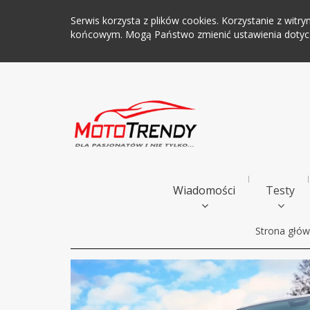
Serwis korzysta z plików cookies. Korzystanie z wi
końcowym. Mogą Państwo zmienić ustawienia dotyczą
Wiadomości
Testy
Strona głó