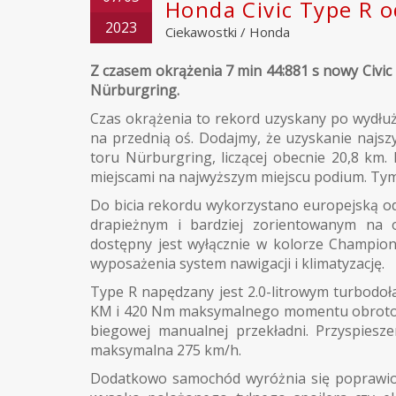
Honda Civic Type R 
2023
Ciekawostki
/
Honda
Z czasem okrążenia 7 min 44:881 s nowy Civi
Nürburgring.
Czas okrążenia to rekord uzyskany po wydłuż
na przednią oś. Dodajmy, że uzyskanie najsz
toru Nürburgring, liczącej obecnie 20,8 km.
miejscami na najwyższym miejscu podium. Ty
Do bicia rekordu wykorzystano europejską odm
drapieżnym i bardziej zorientowanym na 
dostępny jest wyłącznie w kolorze Champion
wyposażenia system nawigacji i klimatyzację.
Type R napędzany jest 2.0-litrowym turbodo
KM i 420 Nm maksymalnego momentu obrotow
biegowej manualnej przekładni. Przyspiesz
maksymalna 275 km/h.
Dodatkowo samochód wyróżnia się poprawion