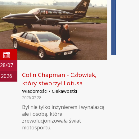
28/07
Colin Chapman - Człowiek,
2026
który stworzył Lotusa
Wiadomości / Ciekawostki
2026.07.28
Był nie tylko inżynierem i wynalazcą
ale i osobą, która
zrewolucjonizowała świat
motosportu.