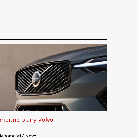
mbitne plany Volvo
iadomości / News