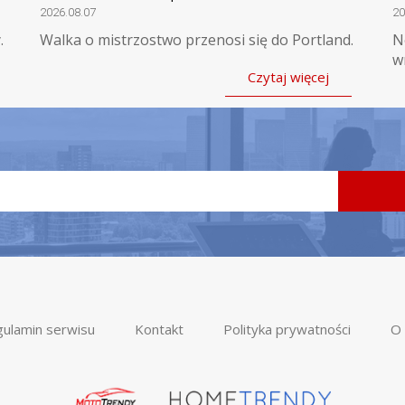
2026.08.07
20
.
Walka o mistrzostwo przenosi się do Portland.
N
w
Czytaj więcej
ulamin serwisu
Kontakt
Polityka prywatności
O 