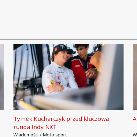
Tymek Kucharczyk przed kluczową
A
rundą Indy NXT
Wiadomości / Moto sport
W