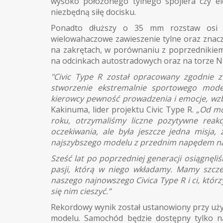
wysoko położonego tylnego spojlera czy e
niezbędną siłę docisku.
Ponadto dłuższy o 35 mm rozstaw osi 
wielowahaczowe zawieszenie tylne oraz znacz
na zakrętach, w porównaniu z poprzednikiem
na odcinkach autostradowych oraz na torze N
"Civic Type R został opracowany zgodnie z
stworzenie ekstremalnie sportowego mode
kierowcy pewność prowadzenia i emocje, wzb
Kakinuma, lider projektu Civic Type R.
„Od mo
roku, otrzymaliśmy liczne pozytywne reakc
oczekiwania, ale była jeszcze jedna misja,
najszybszego modelu z przednim napędem na
Sześć lat po poprzedniej generacji osiągnęl
pasji, którą w niego wkładamy. Mamy szczer
naszego najnowszego Civica Type R i ci, któr
się nim cieszyć.”
Rekordowy wynik został ustanowiony przy użyc
modelu. Samochód będzie dostępny tylko na