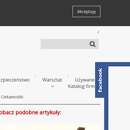
Akceptuję
/
zpieczeństwo
Warsztat
Używane
Katalog firm
Ciekawostki
obacz podobne artykuły: