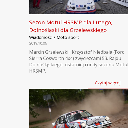
Sezon Motul HRSMP dla Lutego,
Dolnośląski dla Grzelewskiego
Wiadomości / Moto sport
2019.10.06
Marcin Grzelewski i Krzysztof Niedbała (Ford
Sierra Cosworth 4x4) zwycięzcami 53. Rajdu
Dolnośląskiego, ostatniej rundy sezonu Motu
HRSMP.
Czytaj więcej