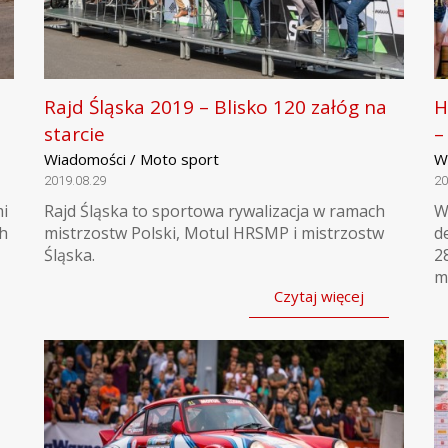
Rajd Śląska 2019 – Blisko 120 załóg na
H
starcie
–
Wiadomości / Moto sport
W
2019.08.29
20
mi
Rajd Śląska to sportowa rywalizacja w ramach
W
ch
mistrzostw Polski, Motul HRSMP i mistrzostw
d
Śląska.
2
m
Czytaj więcej