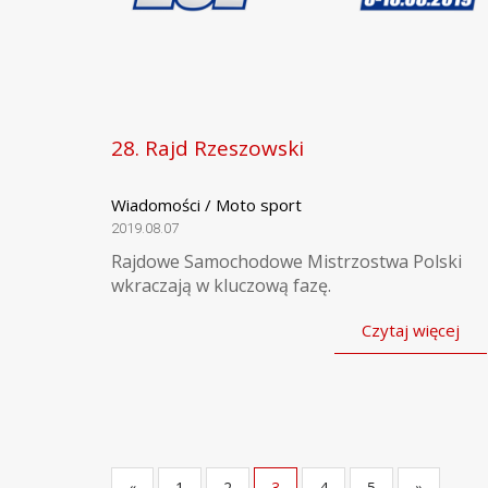
28. Rajd Rzeszowski
Wiadomości / Moto sport
2019.08.07
Rajdowe Samochodowe Mistrzostwa Polski
wkraczają w kluczową fazę.
Czytaj więcej
«
1
2
3
4
5
»