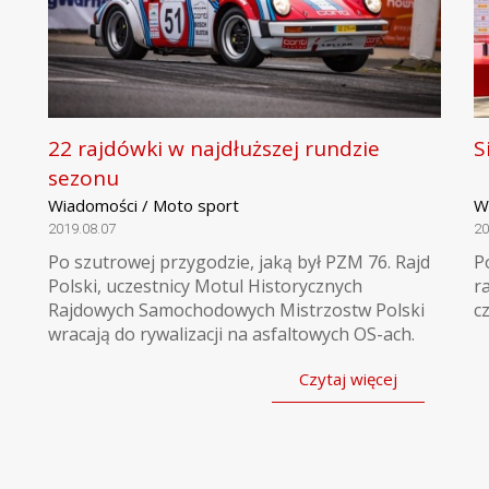
22 rajdówki w najdłuższej rundzie
S
sezonu
Wiadomości / Moto sport
W
2019.08.07
20
Po szutrowej przygodzie, jaką był PZM 76. Rajd
P
Polski, uczestnicy Motul Historycznych
r
Rajdowych Samochodowych Mistrzostw Polski
c
wracają do rywalizacji na asfaltowych OS-ach.
Czytaj więcej