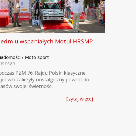
iedmiu wspaniałych Motul HRSMP
iadomości / Moto sport
19.06.30
odczas PZM 76. Rajdu Polski klasyczne
ajdówki zaliczyły nostalgiczny powrót do
zasów swojej świetności.
Czytaj więcej