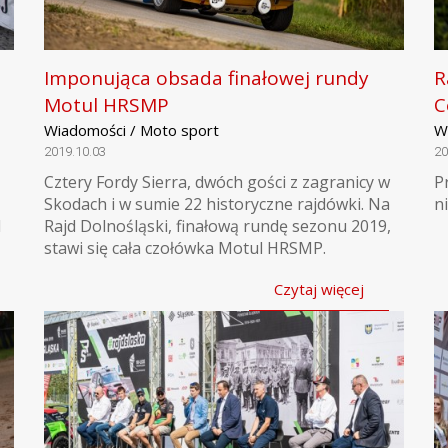
Imponująca obsada finałowej rundy
R
Motul HRSMP
C
Wiadomości / Moto sport
W
2019.10.03
20
Cztery Fordy Sierra, dwóch gości z zagranicy w
P
Skodach i w sumie 22 historyczne rajdówki. Na
n
l
Rajd Dolnośląski, finałową rundę sezonu 2019,
stawi się cała czołówka Motul HRSMP.
Czytaj więcej