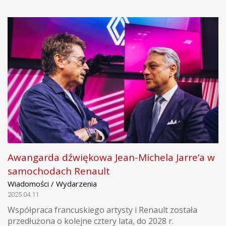
Awangarda dźwiękowa Jean-Michela Jarre’a w
samochodach Renault
Wiadomości / Wydarzenia
2025.04.11
Współpraca francuskiego artysty i Renault została
przedłużona o kolejne cztery lata, do 2028 r.