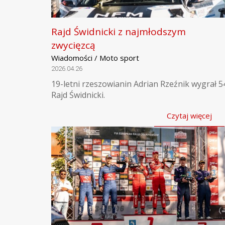
Rajd Świdnicki z najmłodszym
zwycięzcą
Wiadomości / Moto sport
2026.04.26
19-letni rzeszowianin Adrian Rzeźnik wygrał 5
Rajd Świdnicki.
Czytaj więcej