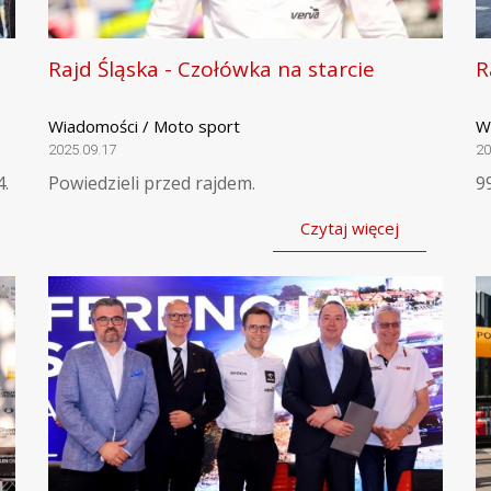
Rajd Śląska - Czołówka na starcie
R
Wiadomości / Moto sport
W
2025.09.17
20
4.
Powiedzieli przed rajdem.
9
Czytaj więcej