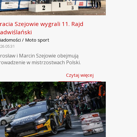
racia Szejowie wygrali 11. Rajd
adwiślański
iadomości / Moto sport
26.05.31
arosław i Marcin Szejowie obejmują
rowadzenie w mistrzostwach Polski.
Czytaj więcej