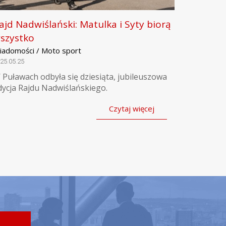
ajd Nadwiślański: Matulka i Syty biorą
szystko
iadomości / Moto sport
25.05.25
 Puławach odbyła się dziesiąta, jubileuszowa
dycja Rajdu Nadwiślańskiego.
Czytaj więcej