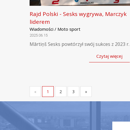
Rajd Polski - Sesks wygrywa, Marczyk
liderem
Wiadomości / Moto sport
2025.06.15
Mārtiņš Sesks powtórzył swój sukces z 2023 r.
Czytaj więcej
«
1
2
3
»