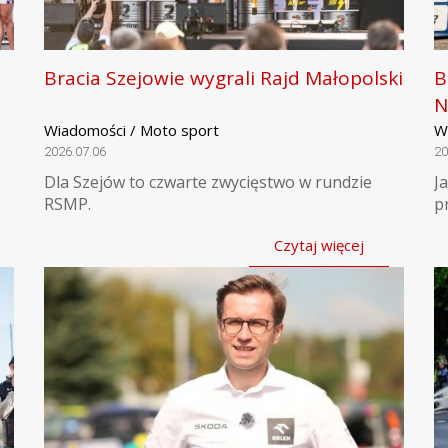
Bracia Szejowie wygrali Rajd Małopolski
B
N
Wiadomości / Moto sport
W
2026.07.06
20
Dla Szejów to czwarte zwycięstwo w rundzie
J
RSMP.
p
Czytaj więcej