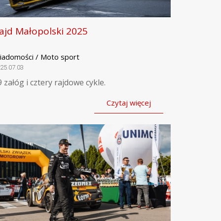
ajd Małopolski 2025
iadomości / Moto sport
25.07.03
9 załóg i cztery rajdowe cykle.
Czytaj więcej