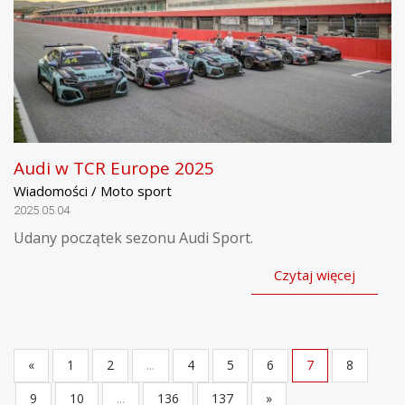
Audi w TCR Europe 2025
Wiadomości / Moto sport
2025.05.04
Udany początek sezonu Audi Sport.
Czytaj więcej
«
1
2
...
4
5
6
7
8
9
10
...
136
137
»