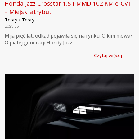
Honda Jazz Crosstar 1,5 I-MMD 102 KM e-CVT
– Miejski atrybut
Testy / Testy
2025.06.11
Mija pięć lat, odkąd pojawiła się na rynku. O kim mowa?
O piątej generacji Hondy Jazz.
Czytaj więcej