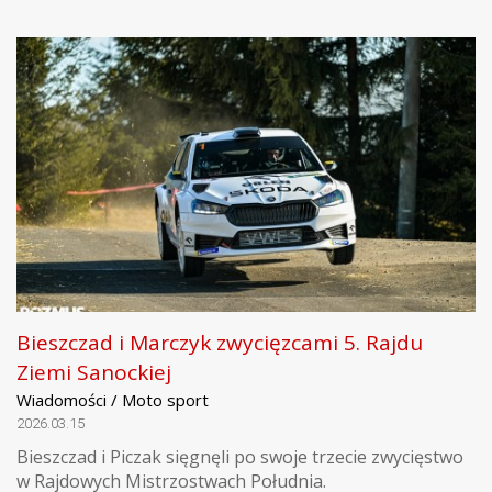
Bieszczad i Marczyk zwycięzcami 5. Rajdu
Ziemi Sanockiej
Wiadomości / Moto sport
2026.03.15
Bieszczad i Piczak sięgnęli po swoje trzecie zwycięstwo
w Rajdowych Mistrzostwach Południa.