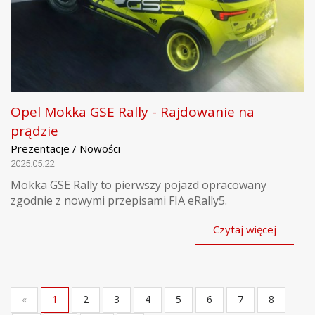
Opel Mokka GSE Rally - Rajdowanie na
prądzie
Prezentacje / Nowości
2025.05.22
Mokka GSE Rally to pierwszy pojazd opracowany
zgodnie z nowymi przepisami FIA eRally5.
Czytaj więcej
«
1
2
3
4
5
6
7
8