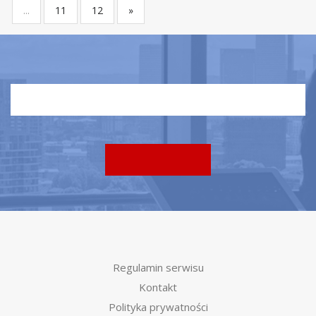
...
11
12
»
Regulamin serwisu
Kontakt
Polityka prywatności