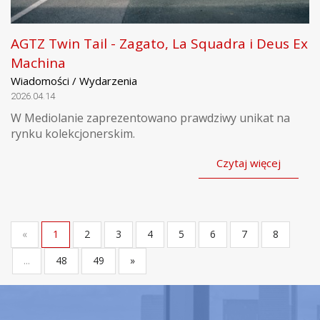
AGTZ Twin Tail - Zagato, La Squadra i Deus Ex
Machina
Wiadomości / Wydarzenia
2026.04.14
W Mediolanie zaprezentowano prawdziwy unikat na
rynku kolekcjonerskim.
Czytaj więcej
«
1
2
3
4
5
6
7
8
...
48
49
»