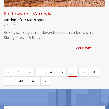
Rajdowy rok Marczyka
Wiadomości / Moto sport
2023.12.21
Rok rywalizacji na rajdowych trasach za kierownicą
Škody Fabia RS Rally2.
Czytaj więcej
«
1
2
3
4
5
6
7
8
...
40
41
»