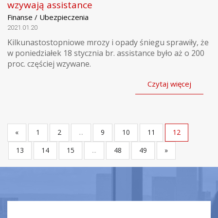
wzywają assistance
Finanse / Ubezpieczenia
2021.01.20
Kilkunastostopniowe mrozy i opady śniegu sprawiły, że
w poniedziałek 18 stycznia br. assistance było aż o 200
proc. częściej wzywane.
Czytaj więcej
«
1
2
...
9
10
11
12
13
14
15
...
48
49
»