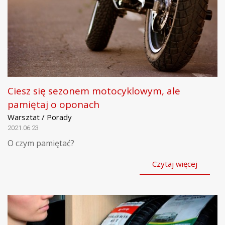
Ciesz się sezonem motocyklowym, ale
pamiętaj o oponach
Warsztat / Porady
2021.06.23
O czym pamiętać?
Czytaj więcej