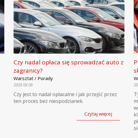
Czy nadal opłaca się sprowadzać auto z
P
zagranicy?
s
Warsztat / Porady
W
2023.03.03
20
Czy jest to nadal opłacalne i jak przejść przez
T
ten proces bez niespodzianek.
m
w
Czytaj więcej
k
p
si