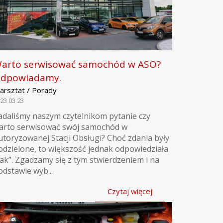
arto serwisować samochód w ASO?
dpowiadamy.
arsztat / Porady
23.03.23
adaliśmy naszym czytelnikom pytanie czy
arto serwisować swój samochód w
utoryzowanej Stacji Obsługi? Choć zdania były
odzielone, to większość jednak odpowiedziała
tak”. Zgadzamy się z tym stwierdzeniem i na
odstawie wyb...
Czytaj więcej