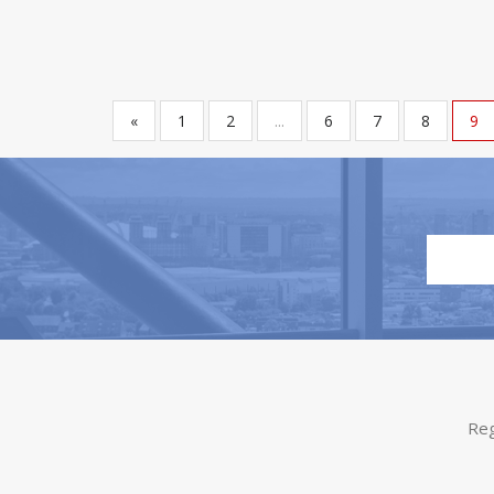
«
1
2
...
6
7
8
9
Reg