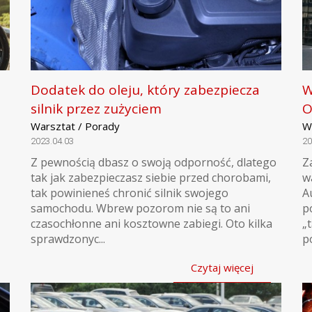
Dodatek do oleju, który zabezpiecza
W
silnik przez zużyciem
O
Warsztat / Porady
W
2023.04.03
20
Z pewnością dbasz o swoją odporność, dlatego
Z
tak jak zabezpieczasz siebie przed chorobami,
w
tak powinieneś chronić silnik swojego
A
samochodu. Wbrew pozorom nie są to ani
p
czasochłonne ani kosztowne zabiegi. Oto kilka
„
sprawdzonyc...
p
Czytaj więcej