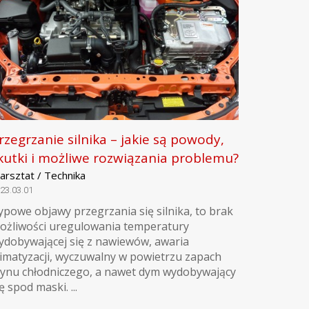
rzegrzanie silnika – jakie są powody,
kutki i możliwe rozwiązania problemu?
arsztat / Technika
23.03.01
ypowe objawy przegrzania się silnika, to brak
ożliwości uregulowania temperatury
ydobywającej się z nawiewów, awaria
limatyzacji, wyczuwalny w powietrzu zapach
łynu chłodniczego, a nawet dym wydobywający
ę spod maski. ...