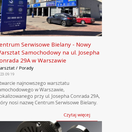
entrum Serwisowe Bielany - Nowy
arsztat Samochodowy na ul. Josepha
onrada 29A w Warszawie
arsztat / Porady
23.09.19
twarcie najnowszego warsztatu
amochodowego w Warszawie,
lokalizowanego przy ul. Josepha Conrada 29A,
tóry nosi nazwę Centrum Serwisowe Bielany.
Czytaj więcej