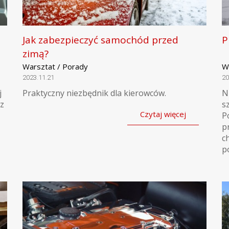
Jak zabezpieczyć samochód przed
P
zimą?
Warsztat / Porady
W
2023.11.21
20
j
Praktyczny niezbędnik dla kierowców.
N
 z
s
Czytaj więcej
P
p
c
p