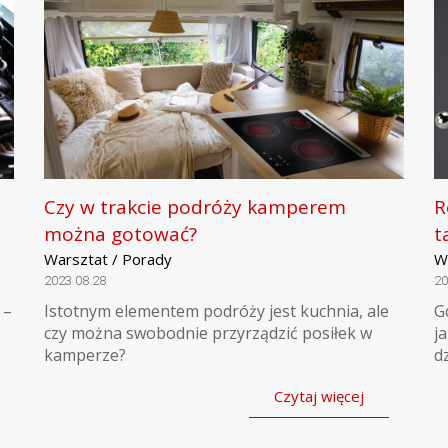
Czy w trakcie podróży kamperem
R
można gotować?
t
Warsztat / Porady
W
2023.08.28
20
 –
Istotnym elementem podróży jest kuchnia, ale
G
czy można swobodnie przyrządzić posiłek w
j
kamperze?
d
Czytaj więcej