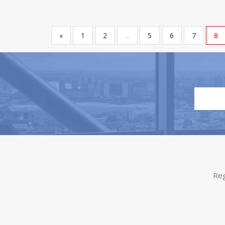
«
1
2
...
5
6
7
8
Reg