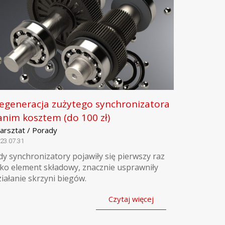
egeneracja zużytego synchronizatora
anim kosztem (do 100 zł)
arsztat / Porady
23.07.31
dy synchronizatory pojawiły się pierwszy raz
ako element składowy, znacznie usprawniły
ziałanie skrzyni biegów.
Czytaj więcej