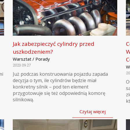
Jak zabezpieczyć cylindry przed
C
uszkodzeniem?
W
C
Warsztat / Porady
2023.09.27
W
mi
Już podczas konstruowania pojazdu zapada
20
decyzja o tym, ile cylindrów będzie miał
O
konkretny silnik – pod ten element
s
przygotowuje się też odpowiednią komorę
z
silnikową.
k
Czytaj więcej