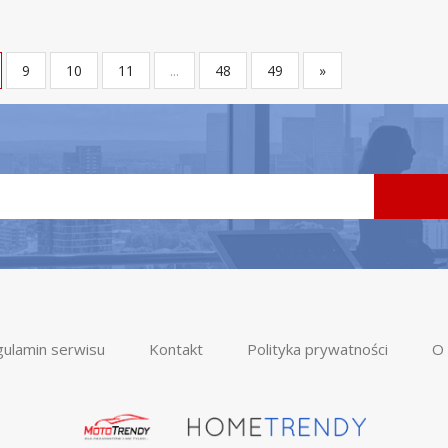
9
10
11
...
48
49
»
ulamin serwisu
Kontakt
Polityka prywatności
O 