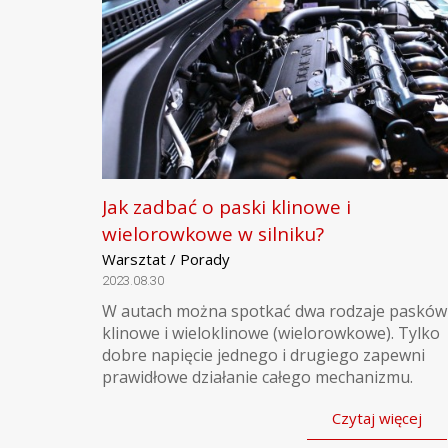
Jak zadbać o paski klinowe i
wielorowkowe w silniku?
Warsztat / Porady
2023.08.30
W autach można spotkać dwa rodzaje pasków
klinowe i wieloklinowe (wielorowkowe). Tylko
dobre napięcie jednego i drugiego zapewni
prawidłowe działanie całego mechanizmu.
Czytaj więcej