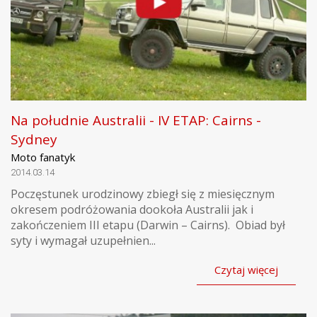
Na południe Australii - IV ETAP: Cairns -
Sydney
Moto fanatyk
2014.03.14
Poczęstunek urodzinowy zbiegł się z miesięcznym
okresem podróżowania dookoła Australii jak i
zakończeniem III etapu (Darwin – Cairns). Obiad był
syty i wymagał uzupełnien...
Czytaj więcej