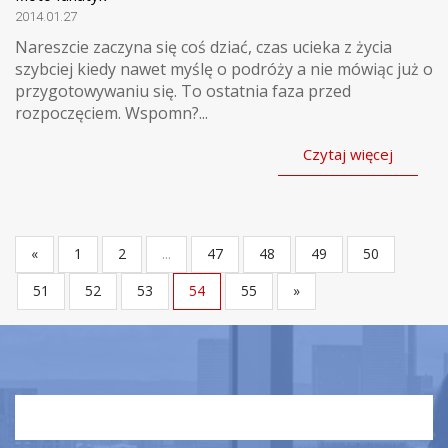
2014.01.27
Nareszcie zaczyna się coś dziać, czas ucieka z życia
szybciej kiedy nawet myślę o podróży a nie mówiąc już o
przygotowywaniu się. To ostatnia faza przed
rozpoczęciem. Wspomn?...
Czytaj więcej
«
1
2
...
47
48
49
50
51
52
53
54
55
»