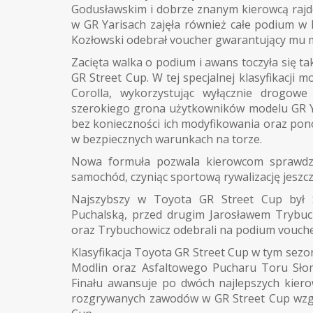
Godusławskim i dobrze znanym kierowcą ra
w GR Yarisach zajęła również całe podium w 
Kozłowski odebrał voucher gwarantujący mu m
Zacięta walka o podium i awans toczyła się ta
GR Street Cup. W tej specjalnej klasyfikacji 
Corolla, wykorzystując wyłącznie drogowe 
szerokiego grona użytkowników modelu GR Ya
bez konieczności ich modyfikowania oraz po
w bezpiecznych warunkach na torze.
Nowa formuła pozwala kierowcom sprawdzić
samochód, czyniąc sportową rywalizację jeszc
Najszybszy w Toyota GR Street Cup był 
Puchalską, przed drugim Jarosławem Trybuc
oraz Trybuchowicz odebrali na podium vouche
Klasyfikacja Toyota GR Street Cup w tym sez
Modlin oraz Asfaltowego Pucharu Toru Słom
Finału awansuje po dwóch najlepszych kiero
rozgrywanych zawodów w GR Street Cup wzgl