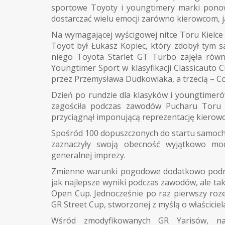
sportowe Toyoty i youngtimery marki ponow
dostarczać wielu emocji zarówno kierowcom, ja
Na wymagającej wyścigowej nitce Toru Kielc
Toyot był Łukasz Kopiec, który zdobył tym
niego Toyota Starlet GT Turbo zajęła równ
Youngtimer Sport w klasyfikacji Classicauto
przez Przemysława Dudkowiaka, a trzecią – Cor
Dzień po rundzie dla klasyków i youngtimerów
zagościła podczas zawodów Pucharu Toru M
przyciągnął imponującą reprezentację kierow
Spośród 100 dopuszczonych do startu samoch
zaznaczyły swoją obecność wyjątkowo mocn
generalnej imprezy.
Zmienne warunki pogodowe dodatkowo podniosł
jak najlepsze wyniki podczas zawodów, ale t
Open Cup. Jednocześnie po raz pierwszy roze
GR Street Cup, stworzonej z myślą o właściciel
Wśród zmodyfikowanych GR Yarisów, na