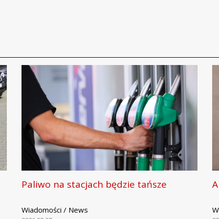
Paliwo na stacjach będzie tańsze
A
Wiadomości / News
W