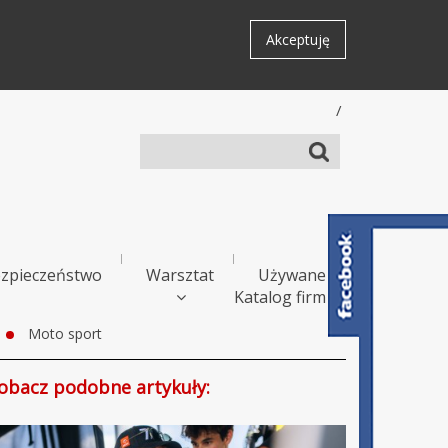
Akceptuję
/
zpieczeństwo
Warsztat
Używane
Katalog firm
Moto sport
obacz podobne artykuły: