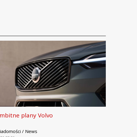
mbitne plany Volvo
iadomości / News