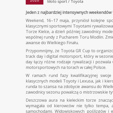
Moto sport
/
Toyota
Jeden z najbardziej intensywnych weekendów 
Weekend, 16–17 maja, przyniósł kolejne sp
klasycznymi sportowymi Toyotami rywalizowali
Torze Kielce, a dzień później zawodnicy mode
wspólnej rundy z Pucharem Toru Modlin. Zmie
awanse do Wielkiego Finału.
Przypomnijmy, że Toyota GR Cup to organiz
track day i digital motorsport, który w sezoni
day łączy różne rodzaje rywalizacji i pozwa
motorsportowych na torach w całej Polsce.
W ramach rund fazy kwalifikacyjnej swoje
klasycznych modeli Toyoty i Lexusa, jak i k
runda to szansa na zdobycie awansu do Wielki
zawodnicy sezonu powalczą o mistrzowskie tyt
Deszczowa aura na kieleckim torze znacząc
wymagała od kierowców nie tylko tempa, al
samochodami. Widowiskowych poślizgów i e