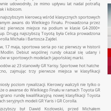
nie udowodniły, że mimo upływu lat nadal potrafią
k i kibicom.
e najszybszym kierowcą wśród klasycznych sportowych
 samym awans do Wielkiego Finału. Prowadzona przez
ież pierwsze miejsce na podium w klasie G4-2000+
 Cup. Drugą najszybszą Toyotą była Celica prowadzona
olla Michała i Bartosza Zajdel.
, 17 maja, sportowa seria po raz pierwszy w historii
odlin. Debiut wspólnej rundy okazał się udany i
ców w sportowych modelach japońskiej marki.
odów aż 23 stanowiły GR Yarisy. Sportowe hot hatche
o, zajmując trzy pierwsze miejsca w klasyfikacji
y poziom rywalizacji. Kierowcy walczyli nie tylko o
akże o awanse do Wielkiego Finału w ramach Toyota GR
grano rundę kwalifikacyjną nowej klasyfikacji Toyota
ach seryjnych modeli GR Yaris i GR Corolla.
jszybszy był Dawid Kozłowski, przed Michałem