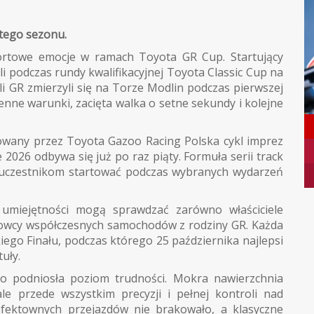
tego sezonu.
ortowe emocje w ramach Toyota GR Cup. Startujący
 podczas rundy kwalifikacyjnej Toyota Classic Cup na
li GR zmierzyli się na Torze Modlin podczas pierwszej
nne warunki, zacięta walka o setne sekundy i kolejne
owany przez Toyota Gazoo Racing Polska cykl imprez
e 2026 odbywa się już po raz piąty. Formuła serii track
la uczestnikom startować podczas wybranych wydarzeń
 umiejętności mogą sprawdzać zarówno właściciele
ierowcy współczesnych samochodów z rodziny GR. Każda
ego Finału, podczas którego 25 października najlepsi
uły.
o podniosła poziom trudności. Mokra nawierzchnia
e przede wszystkim precyzji i pełnej kontroli nad
fektownych przejazdów nie brakowało, a klasyczne