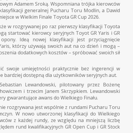
jdowym Adamem Sroką. Wspomniana trójka kierowców
klasyfikacji generalnej Pucharu Toru Modlin, a Dawid
iejsce w Wielkim Finale Toyota GR Cup 2026.
kże w rozgrywanej po raz pierwszy klasyfikacji Toyota
mogą startować kierowcy seryjnych Toyot GR Yaris i GR
opony. Ideą nowej klasyfikacji jest przyciągnięcie
ris, którzy używają swoich aut na co dzień i mogą –
noszenia dodatkowych kosztów – spróbować swoich sił
 swoje umiejętności praktycznie bez ingerencji w
ze bardziej dostępną dla użytkowników seryjnych aut.
Sebastian Lewandowski, pilotowany przez Bożenę
howiczem i trzecim Janem Skrzypkiem. Lewandowski
ry gwarantujące awans do Wielkiego Finału.
onie rozgrywana jest wspólnie z rundami Pucharu Toru
czyn. W nowo utworzonej klasyfikacji do Wielkiego
wców z każdej rundy, ze względu na mniejszą liczbę
ędem rund kwalifikacyjnych GR Open Cup i GR Stock