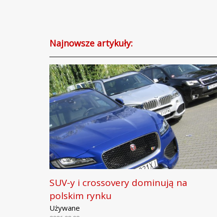
Najnowsze artykuły:
SUV-y i crossovery dominują na
polskim rynku
Używane