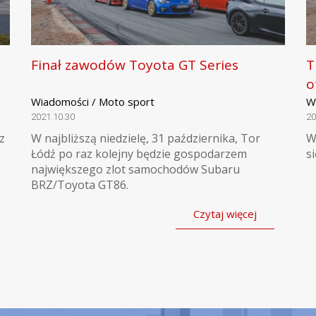
Finał zawodów Toyota GT Series
T
o
Wiadomości / Moto sport
W
2021.10.30
20
z
W najbliższą niedzielę, 31 października, Tor
W
Łódź po raz kolejny będzie gospodarzem
s
największego zlot samochodów Subaru
BRZ/Toyota GT86.
Czytaj więcej