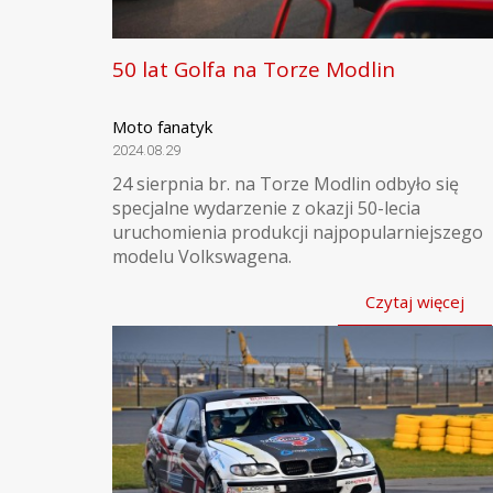
50 lat Golfa na Torze Modlin
Moto fanatyk
2024.08.29
24 sierpnia br. na Torze Modlin odbyło się
specjalne wydarzenie z okazji 50-lecia
uruchomienia produkcji najpopularniejszego
modelu Volkswagena.
Czytaj więcej