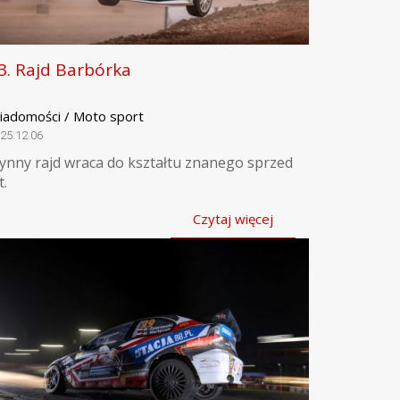
3. Rajd Barbórka
iadomości / Moto sport
25.12.06
łynny rajd wraca do kształtu znanego sprzed
t.
Czytaj więcej