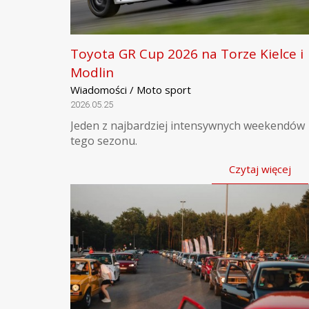
Toyota GR Cup 2026 na Torze Kielce i
Modlin
Wiadomości / Moto sport
2026.05.25
Jeden z najbardziej intensywnych weekendów
tego sezonu.
Czytaj więcej