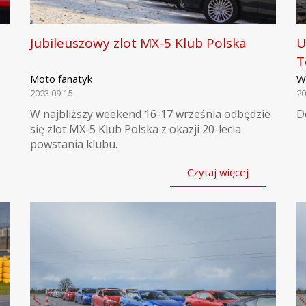
Jubileuszowy zlot MX-5 Klub Polska
U
T
Moto fanatyk
W
2023.09.15
20
W najbliższy weekend 16-17 września odbędzie
D
się zlot MX-5 Klub Polska z okazji 20-lecia
powstania klubu.
Czytaj więcej