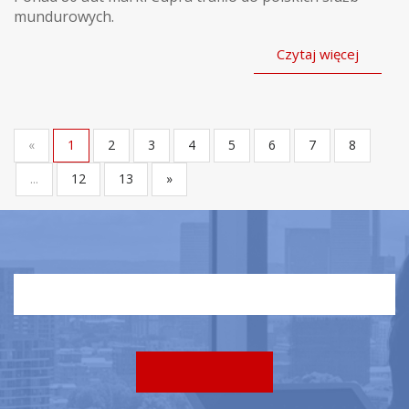
mundurowych.
Czytaj więcej
«
1
2
3
4
5
6
7
8
...
12
13
»