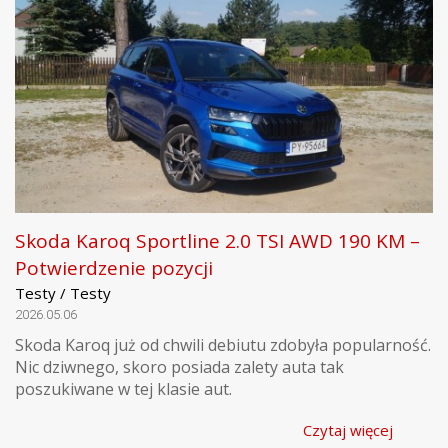
Skoda Karoq Sportline 2.0 TSI AWD 190 KM –
Potwierdzenie pozycji
Testy / Testy
2026.05.06
Skoda Karoq już od chwili debiutu zdobyła popularność.
Nic dziwnego, skoro posiada zalety auta tak
poszukiwane w tej klasie aut.
Czytaj więcej