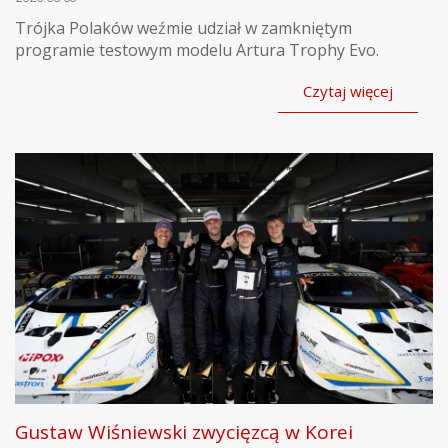
Trójka Polaków weźmie udział w zamkniętym
programie testowym modelu Artura Trophy Evo.
Czytaj więcej
Gustaw Wiśniewski zwycięzcą w Korei