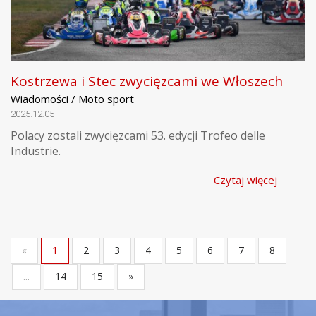
Kostrzewa i Stec zwycięzcami we Włoszech
Wiadomości / Moto sport
2025.12.05
Polacy zostali zwycięzcami 53. edycji Trofeo delle
Industrie.
Czytaj więcej
«
1
2
3
4
5
6
7
8
...
14
15
»