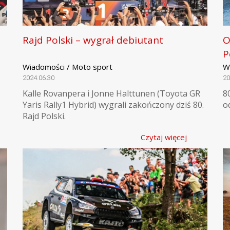
Rajd Polski – wygrał debiutant
O
P
Wiadomości / Moto sport
W
2024.06.30
20
Kalle Rovanpera i Jonne Halttunen (Toyota GR
8
Yaris Rally1 Hybrid) wygrali zakończony dziś 80.
o
Rajd Polski.
Czytaj więcej