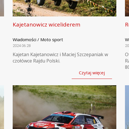
Kajetanowicz wiceliderem
R
Wiadomości / Moto sport
W
2024.06.28
20
Kajetan Kajetanowicz i Maciej Szczepaniak w
O
czołówce Rajdu Polski.
R
80
Czytaj więcej