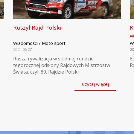
Ruszył Rajd Polski
K
w
Wiadomości / Moto sport
W
2024.06.27
20
Rusza rywalizacja w siódmej rundzie
8
tegorocznej odsłony Rajdowych Mistrzostw
R
Świata, czyli 80. Rajdzie Polski.
Czytaj więcej