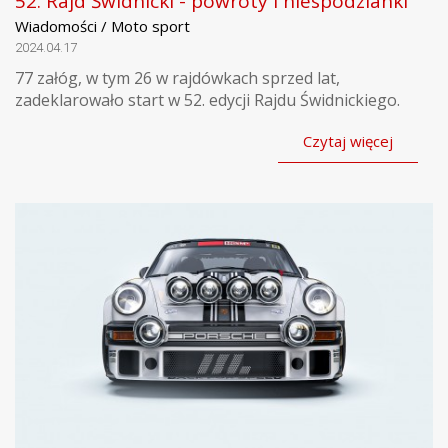
52. Rajd Świdnicki - powroty i niespodzianki
Wiadomości / Moto sport
2024.04.17
77 załóg, w tym 26 w rajdówkach sprzed lat,
zadeklarowało start w 52. edycji Rajdu Świdnickiego.
Czytaj więcej