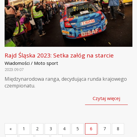
Rajd Śląska 2023: Setka załóg na starcie
Wiadomości / Moto sport
2023.09.07
Międzynarodowa ranga, decydująca runda krajowego
czempionatu.
Czytaj więcej
«
1
2
3
4
5
6
7
8