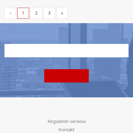
«
1
2
3
»
Regulamin serwisu
Kontakt