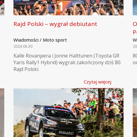
Rajd Polski – wygrał debiutant
O
P
Wiadomości / Moto sport
W
2024.06.30
20
Kalle Rovanpera i Jonne Halttunen (Toyota GR
8
Yaris Rally1 Hybrid) wygrali zakończony dziś 80.
o
Rajd Polski.
Czytaj więcej