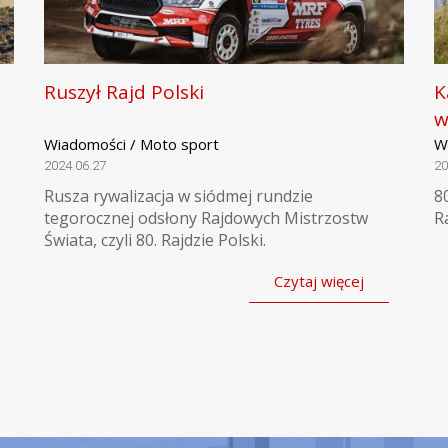
Ruszył Rajd Polski
K
w
Wiadomości / Moto sport
W
2024.06.27
20
Rusza rywalizacja w siódmej rundzie
8
tegorocznej odsłony Rajdowych Mistrzostw
R
Świata, czyli 80. Rajdzie Polski.
Czytaj więcej