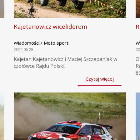
Kajetanowicz wiceliderem
R
Wiadomości / Moto sport
W
2024.06.28
20
Kajetan Kajetanowicz i Maciej Szczepaniak w
O
czołówce Rajdu Polski.
R
80
Czytaj więcej