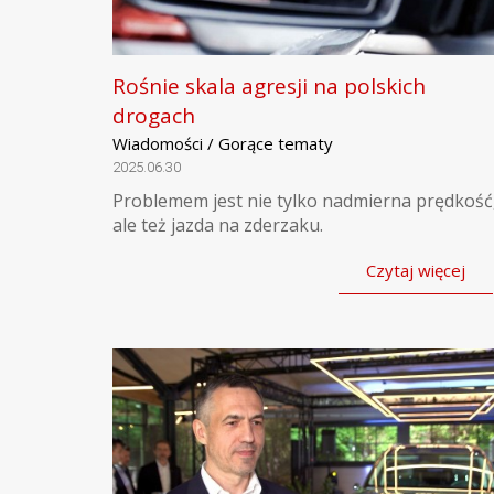
Rośnie skala agresji na polskich
drogach
Wiadomości / Gorące tematy
2025.06.30
Problemem jest nie tylko nadmierna prędkość
ale też jazda na zderzaku.
Czytaj więcej