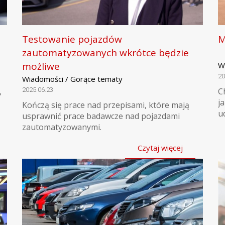
Testowanie pojazdów
M
zautomatyzowanych wkrótce będzie
możliwe
W
20
Wiadomości / Gorące tematy
,
2025.06.23
C
j
Kończą się prace nad przepisami, które mają
u
usprawnić prace badawcze nad pojazdami
zautomatyzowanymi.
Czytaj więcej