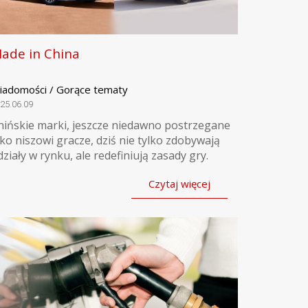
ade in China
iadomości / Gorące tematy
25.06.09
hińskie marki, jeszcze niedawno postrzegane
ako niszowi gracze, dziś nie tylko zdobywają
działy w rynku, ale redefiniują zasady gry.
Czytaj więcej