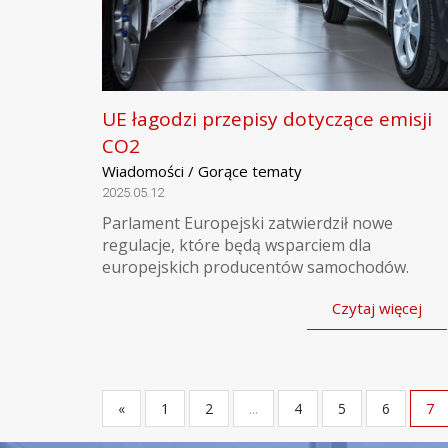
UE łagodzi przepisy dotyczące emisji
CO2
Wiadomości / Gorące tematy
2025.05.12
Parlament Europejski zatwierdził nowe
regulacje, które będą wsparciem dla
europejskich producentów samochodów.
Czytaj więcej
«
1
2
...
4
5
6
7