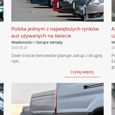
Polska jednym z największych rynków
A
aut używanych na świecie
c
Wiadomości / Gorące tematy
W
2025.05.26
20
Dwie trzecie kierowców planuje zakup z drugiej
P
ręki.
E
g
Czytaj więcej