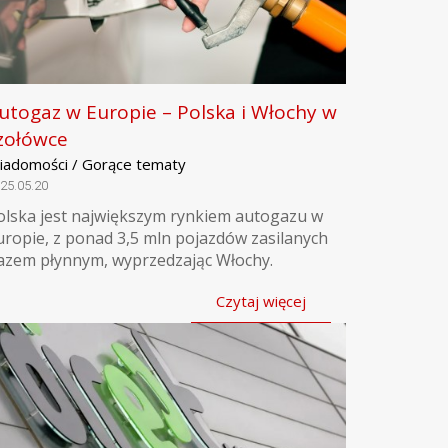
utogaz w Europie – Polska i Włochy w
zołówce
iadomości / Gorące tematy
25.05.20
olska jest największym rynkiem autogazu w
uropie, z ponad 3,5 mln pojazdów zasilanych
azem płynnym, wyprzedzając Włochy.
Czytaj więcej