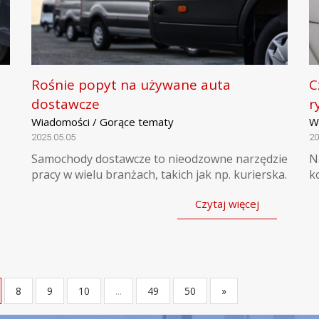
Rośnie popyt na używane auta
C
dostawcze
r
Wiadomości / Gorące tematy
W
2025.05.05
20
Samochody dostawcze to nieodzowne narzędzie
N
pracy w wielu branżach, takich jak np. kurierska.
k
Czytaj więcej
8
9
10
...
49
50
»