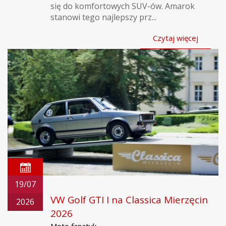
się do komfortowych SUV-ów. Amarok
stanowi tego najlepszy prz...
Czytaj więcej
19/07
VW Golf GTI I na Classica Mierzęcin
2026
2026
Moto fanatyk