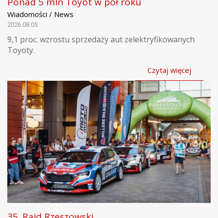
Ponad 5 mln Toyot w pół roku
Wiadomości / News
2026.08.05
9,1 proc. wzrostu sprzedaży aut zelektryfikowanych
Toyoty.
Czytaj więcej
35. Rajd Rzeszowski