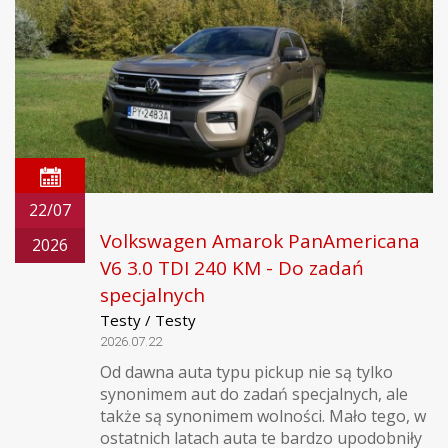
22/07
Volkswagen Amarok PanAmericana
2026
V6 3.0 TDI 240 KM - Do zadań
specjalnych
Testy / Testy
2026.07.22
Od dawna auta typu pickup nie są tylko
synonimem aut do zadań specjalnych, ale
także są synonimem wolności. Mało tego, w
ostatnich latach auta te bardzo upodobniły