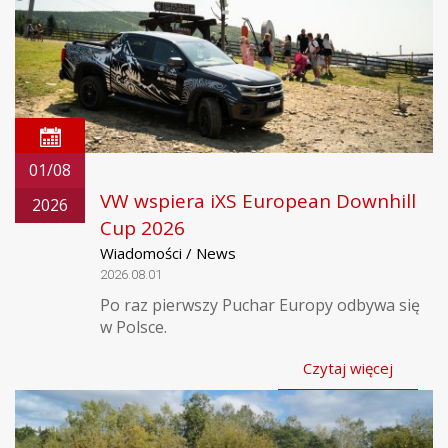
01/08
VW wspiera iXS European Downhill
2026
Cup 2026
Wiadomości / News
2026.08.01
Po raz pierwszy Puchar Europy odbywa się
w Polsce.
Czytaj więcej