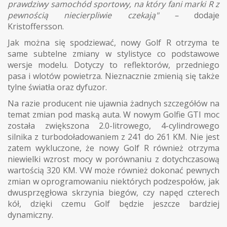
prawdziwy samochód sportowy, na który fani marki R z
pewnością niecierpliwie czekają" –
dodaje
Kristoffersson.
Jak można się spodziewać, nowy Golf R otrzyma te
same subtelne zmiany w stylistyce co podstawowe
wersje modelu. Dotyczy to reflektorów, przedniego
pasa i wlotów powietrza. Nieznacznie zmienią się także
tylne światła oraz dyfuzor.
Na razie producent nie ujawnia żadnych szczegółów na
temat zmian pod maską auta. W nowym Golfie GTI moc
została zwiększona 2.0-litrowego, 4-cylindrowego
silnika z turbodoładowaniem z 241 do 261 KM. Nie jest
zatem wykluczone, że nowy Golf R również otrzyma
niewielki wzrost mocy w porównaniu z dotychczasową
wartością 320 KM. VW może również dokonać pewnych
zmian w oprogramowaniu niektórych podzespołów, jak
dwusprzęgłowa skrzynia biegów, czy napęd czterech
kół, dzięki czemu Golf będzie jeszcze bardziej
dynamiczny.