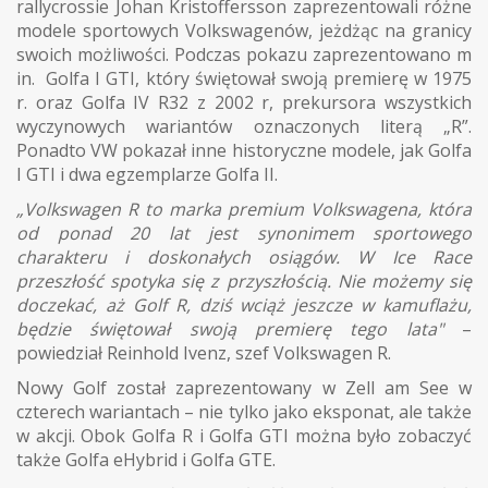
rallycrossie Johan Kristoffersson zaprezentowali różne
modele sportowych Volkswagenów, jeżdżąc na granicy
swoich możliwości. Podczas pokazu zaprezentowano m
in. Golfa I GTI, który świętował swoją premierę w 1975
r. oraz Golfa IV R32 z 2002 r, prekursora wszystkich
wyczynowych wariantów oznaczonych literą „R”.
Ponadto VW pokazał inne historyczne modele, jak Golfa
I GTI i dwa egzemplarze Golfa II.
„Volkswagen R to marka premium Volkswagena, która
od ponad 20 lat jest synonimem sportowego
charakteru i doskonałych osiągów. W Ice Race
przeszłość spotyka się z przyszłością. Nie możemy się
doczekać, aż Golf R, dziś wciąż jeszcze w kamuflażu,
będzie świętował swoją premierę tego lata"
–
powiedział Reinhold Ivenz, szef Volkswagen R.
Nowy Golf został zaprezentowany w Zell am See w
czterech wariantach – nie tylko jako eksponat, ale także
w akcji. Obok Golfa R i Golfa GTI można było zobaczyć
także Golfa eHybrid i Golfa GTE.