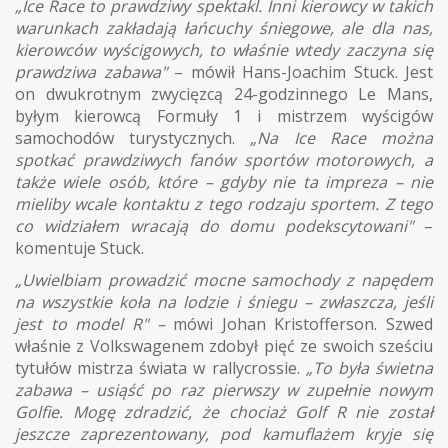
„Ice Race to prawdziwy spektakl. Inni kierowcy w takich
warunkach zakładają łańcuchy śniegowe, ale dla nas,
kierowców wyścigowych, to właśnie wtedy zaczyna się
prawdziwa zabawa"
– mówił Hans-Joachim Stuck. Jest
on dwukrotnym zwycięzcą 24-godzinnego Le Mans,
byłym kierowcą Formuły 1 i mistrzem wyścigów
samochodów turystycznych.
„Na Ice Race można
spotkać prawdziwych fanów sportów motorowych, a
także wiele osób, które – gdyby nie ta impreza – nie
mieliby wcale kontaktu z tego rodzaju sportem. Z tego
co widziałem wracają do domu podekscytowani"
–
komentuje Stuck.
„Uwielbiam prowadzić mocne samochody z napędem
na wszystkie koła na lodzie i śniegu – zwłaszcza, jeśli
jest to model R" –
mówi Johan Kristofferson. Szwed
właśnie z Volkswagenem zdobył pięć ze swoich sześciu
tytułów mistrza świata w rallycrossie.
„To była świetna
zabawa – usiąść po raz pierwszy w zupełnie nowym
Golfie. Mogę zdradzić, że chociaż Golf R nie został
jeszcze zaprezentowany, pod kamuflażem kryje się