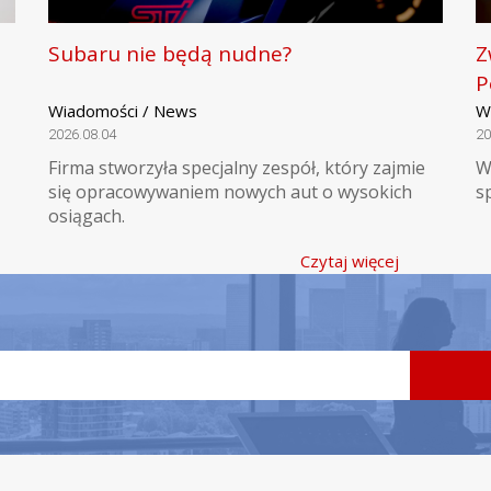
Subaru nie będą nudne?
Z
P
Wiadomości / News
W
2026.08.04
20
Firma stworzyła specjalny zespół, który zajmie
W
się opracowywaniem nowych aut o wysokich
s
osiągach.
Czytaj więcej