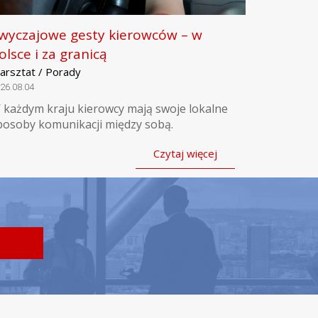
wyczajowe gesty kierowców – w
olsce i za granicą
arsztat / Porady
26.08.04
 każdym kraju kierowcy mają swoje lokalne
posoby komunikacji między sobą.
Czytaj więcej