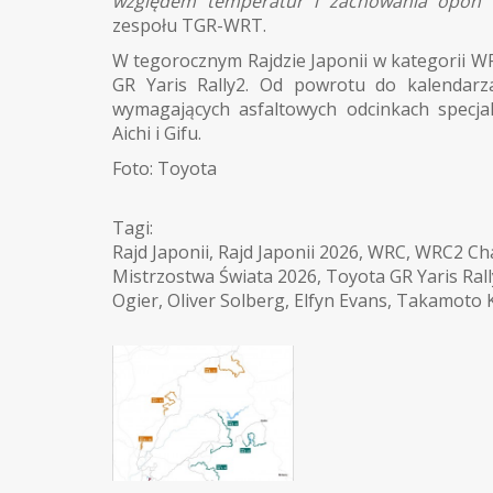
względem temperatur i zachowania opon”
zespołu TGR-WRT.
W tegorocznym Rajdzie Japonii w kategorii W
GR Yaris Rally2. Od powrotu do kalendarz
wymagających asfaltowych odcinkach specja
Aichi i Gifu.
Foto: Toyota
Tagi:
Rajd Japonii
,
Rajd Japonii 2026
,
WRC
,
WRC2 Cha
Mistrzostwa Świata 2026
,
Toyota GR Yaris Ral
Ogier
,
Oliver Solberg
,
Elfyn Evans
,
Takamoto K