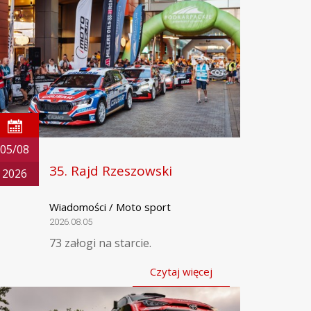
05/08
35. Rajd Rzeszowski
2026
Wiadomości / Moto sport
2026.08.05
73 załogi na starcie.
Czytaj więcej