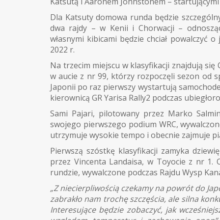
Katsutą i Aaronem Johnstonem – startującymi
Dla Katsuty domowa runda będzie szczególn
dwa rajdy – w Kenii i Chorwacji – odnoszą
własnymi kibicami będzie chciał powalczyć o
2022 r.
Na trzecim miejscu w klasyfikacji znajdują si
w aucie z nr 99, którzy rozpoczęli sezon od
Japonii po raz pierwszy wystartują samochodem
kierownicą GR Yarisa Rally2 podczas ubiegłoro
Sami Pajari, pilotowany przez Marko Salmi
swojego pierwszego podium WRC, wywalczoneg
utrzymuje wysokie tempo i obecnie zajmuje pi
Pierwszą szóstkę klasyfikacji zamyka dziewi
przez Vincenta Landaisa, w Toyocie z nr 1.
rundzie, wywalczone podczas Rajdu Wysp Kana
„Z niecierpliwością czekamy na powrót do Ja
zabrakło nam trochę szczęścia, ale silna konk
Interesujące będzie zobaczyć, jak wcześniej