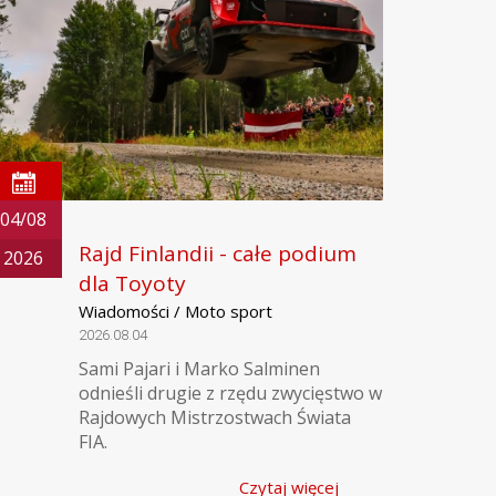
04/08
Rajd Finlandii - całe podium
2026
dla Toyoty
Wiadomości / Moto sport
2026.08.04
Sami Pajari i Marko Salminen
odnieśli drugie z rzędu zwycięstwo w
Rajdowych Mistrzostwach Świata
FIA.
Czytaj więcej