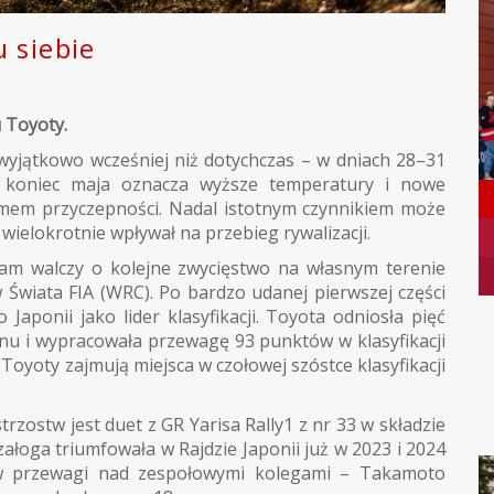
 siebie
 Toyoty.
wyjątkowo wcześniej niż dotychczas – w dniach 28–31
a koniec maja oznacza wyższe temperatury i nowe
mem przyczepności. Nadal istotnym czynnikiem może
 wielokrotnie wpływał na przebieg rywalizacji.
am walczy o kolejne zwycięstwo na własnym terenie
Świata FIA (WRC). Po bardzo udanej pierwszej części
aponii jako lider klasyfikacji. Toyota odniosła pięć
nu i wypracowała przewagę 93 punktów w klasyfikacji
oyoty zajmują miejsca w czołowej szóstce klasyfikacji
trzostw jest duet z GR Yarisa Rally1 z nr 33 w składzie
 załoga triumfowała w Rajdzie Japonii już w 2023 i 2024
ów przewagi nad zespołowymi kolegami – Takamoto