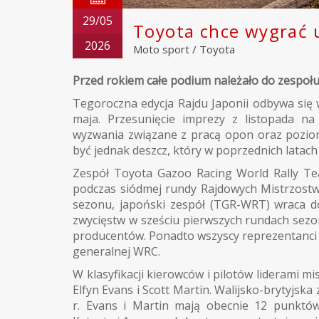
29/05
Toyota chce wygrać u
2026
Moto sport
/
Toyota
Przed rokiem całe podium należało do zespołu
Tegoroczna edycja Rajdu Japonii odbywa się 
maja. Przesunięcie imprezy z listopada n
wyzwania związane z pracą opon oraz pozio
być jednak deszcz, który w poprzednich latach
Zespół Toyota Gazoo Racing World Rally Te
podczas siódmej rundy Rajdowych Mistrzostw 
sezonu, japoński zespół (TGR-WRT) wraca do J
zwycięstw w sześciu pierwszych rundach sezo
producentów. Ponadto wszyscy reprezentanci T
generalnej WRC.
W klasyfikacji kierowców i pilotów liderami mis
Elfyn Evans i Scott Martin. Walijsko-brytyjska
r. Evans i Martin mają obecnie 12 punkt