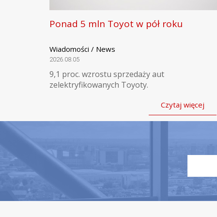
Ponad 5 mln Toyot w pół roku
Wiadomości / News
2026.08.05
9,1 proc. wzrostu sprzedaży aut
zelektryfikowanych Toyoty.
Czytaj więcej