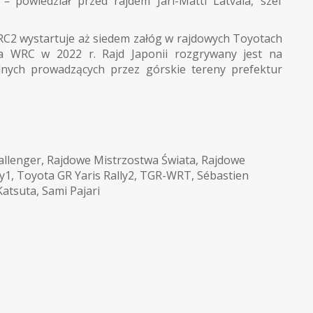
 –
powiedział przed rajdem Jari-Matti Latvala, szef
RC2 wystartuje aż siedem załóg w rajdowych Toyotach
a WRC w 2022 r. Rajd Japonii rozgrywany jest na
lnych prowadzących przez górskie tereny prefektur
llenger
,
Rajdowe Mistrzostwa Świata
,
Rajdowe
ly1
,
Toyota GR Yaris Rally2
,
TGR-WRT
,
Sébastien
atsuta
,
Sami Pajari