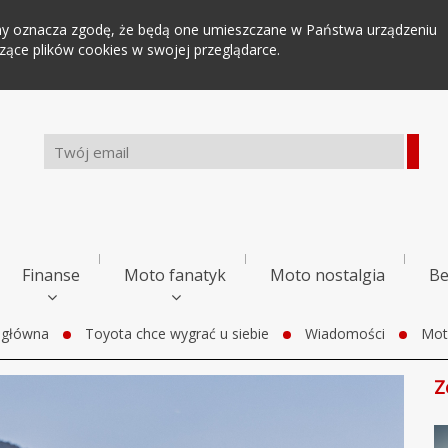
tryny oznacza zgodę, że będą one umieszczane w Państwa urządzeniu
ce plików cookies w swojej przeglądarce.
Finanse
Moto fanatyk
Moto nostalgia
Be
 główna
Toyota chce wygrać u siebie
Wiadomości
Mot
Z