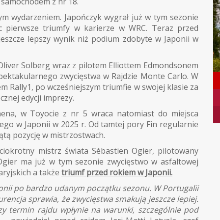
 samochodem z nr 18.
ym wydarzeniem. Japończyk wygrał już w tym sezonie
c pierwsze triumfy w karierze w WRC. Teraz przed
 jeszcze lepszy wynik niż podium zdobyte w Japonii w
ę Oliver Solberg wraz z pilotem Elliottem Edmondsonem
 spektakularnego zwycięstwa w Rajdzie Monte Carlo. W
 Rally1, po wcześniejszym triumfie w swojej klasie za
cznej edycji imprezy.
nena, w Toyocie z nr 5 wraca natomiast do miejsca
o w Japonii w 2025 r. Od tamtej pory Fin regularnie
ątą pozycję w mistrzostwach.
ęciokrotny mistrz świata Sébastien Ogier, pilotowany
 Ogier ma już w tym sezonie zwycięstwo w asfaltowej
ryjskich a także
triumf przed rokiem w Japonii.
ponii po bardzo udanym początku sezonu. W Portugalii
urencja sprawia, że zwycięstwa smakują jeszcze lepiej.
szy termin rajdu wpłynie na warunki, szczególnie pod