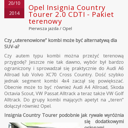
20/10
Opel Insignia Country
Tourer 2.0 CDTI - Pakiet
2014
terenowy
Pierwsza jazda
/
Opel
Czy „uterenowione” kombi może być alternatywą dla
SUV-a?
Czy autem typu kombi można przeżyć terenową
przygodę? Jeszcze nie tak dawno, wybór był bardzo
ograniczony i sprowadzał się praktycznie do Audi A6
Allroad lub Volvo XC70 Cross Country. Dość szybko
jednak segment kombi 4x4 zaczął się powiększać.
Obecnie może to być również Audi A4 Allroad, Skoda
Octavia Scout, VW Passat Alltrack a teraz także VW Golf
Alltrack. Do grupy kombi mających apetyt na „teren”
dołączył również Opel.
Insignia Country Tourer podobnie jak r
ywale wyróżnia
się dodatkowymi
osłonami