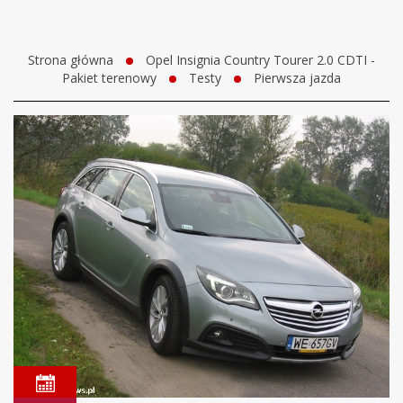
Strona główna
Opel Insignia Country Tourer 2.0 CDTI -
Pakiet terenowy
Testy
Pierwsza jazda