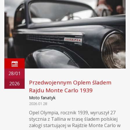
28/01
Przedwojennym Oplem śladem
2026
Rajdu Monte Carlo 1939
Moto fanatyk
2026.01.28
Opel Olympia, rocznik 1939, wyruszył 27
stycznia z Tallina w trasę śladem polskiej
załogi startującej w Rajdzie Monte Carlo w