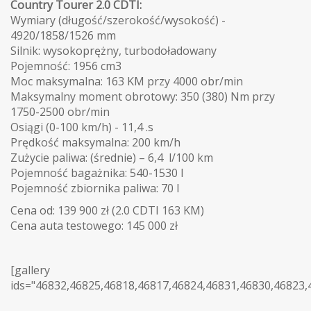
Country Tourer 2.0 CDTI:
Wymiary (długość/szerokość/wysokość) -
4920/1858/1526 mm
Silnik: wysokoprężny, turbodoładowany
Pojemność: 1956 cm3
Moc maksymalna: 163 KM przy 4000 obr/min
Maksymalny moment obrotowy: 350 (380) Nm przy
1750-2500 obr/min
Osiągi (0-100 km/h) - 11,4 .s
Prędkość maksymalna: 200 km/h
Zużycie paliwa: (średnie) – 6,4 l/100 km
Pojemność bagażnika: 540-1530 l
Pojemność zbiornika paliwa: 70 l
Cena od: 139 900 zł (2.0 CDTI 163 KM)
Cena auta testowego: 145 000 zł
[gallery
ids="46832,46825,46818,46817,46824,46831,46830,46823,