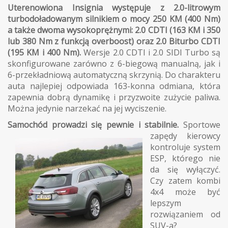
Uterenowiona Insignia występuje z 2.0-litrowym
turbodoładowanym silnikiem o mocy 250 KM (400 Nm)
a także dwoma wysokoprężnymi: 2.0 CDTI (163 KM i 350
lub 380 Nm z funkcją overboost) oraz 2.0 Biturbo CDTI
(195 KM i 400 Nm).
Wersje 2.0 CDTI i 2.0 SIDI Turbo są
skonfigurowane zarówno z 6-biegową manualną, jak i
6-przekładniową automatyczną skrzynią. Do charakteru
auta najlepiej odpowiada 163-konna odmiana, która
zapewnia dobrą dynamikę i przyzwoite zużycie paliwa.
Można jedynie narzekać na jej wyciszenie.
Samochód prowadzi się pewnie i stabilnie.
Sportowe
zapędy kierowcy
kontroluje system
ESP, którego nie
da się wyłączyć.
Czy zatem kombi
4x4 może być
lepszym
rozwiązaniem od
SUV-a?