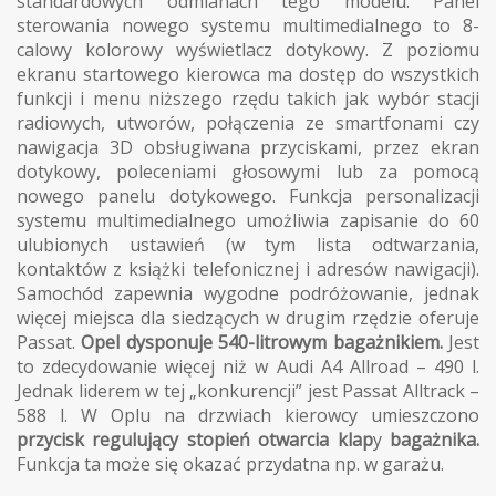
standardowych odmianach tego modelu. Panel
sterowania nowego systemu multimedialnego to 8-
calowy kolorowy wyświetlacz dotykowy. Z poziomu
ekranu startowego kierowca ma dostęp do wszystkich
funkcji i menu niższego rzędu takich jak wybór stacji
radiowych, utworów, połączenia ze smartfonami czy
nawigacja 3D obsługiwana przyciskami, przez ekran
dotykowy, poleceniami głosowymi lub za pomocą
nowego panelu dotykowego. Funkcja personalizacji
systemu multimedialnego umożliwia zapisanie do 60
ulubionych ustawień (w tym lista odtwarzania,
kontaktów z książki telefonicznej i adresów nawigacji).
Samochód zapewnia wygodne podróżowanie, jednak
więcej miejsca dla siedzących w drugim rzędzie oferuje
Passat.
Opel dysponuje 540-litrowym bagażnikiem.
Jest
to zdecydowanie więcej niż w Audi A4 Allroad – 490 l.
Jednak liderem w tej „konkurencji” jest Passat Alltrack –
588 l. W Oplu na drzwiach kierowcy umieszczono
przycisk regulujący stopień otwarcia klap
y
bagażnika.
Funkcja ta może się okazać przydatna np. w garażu.