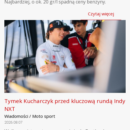
Najbardziej, o ok. 20 gr/l spadną ceny benzyny.
Czytaj więcej
Tymek Kucharczyk przed kluczową rundą Indy
NXT
Wiadomości / Moto sport
2026.08.07