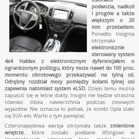
podwozia, nadkoli
i progów a także
większym o 20
mm prześwitem.
Ponadto Insignia
otrzymała
elektronicznie
sterowany system
4x4 Haldex z elektronicznym dyferencjałem o
ograniczonym poślizgu, który może nawet do 100 proc.
momentu obrotowego przekazywać na tylną oś.
Odrębny rozdział mocy pomiędzy kołami tylnej osi
zapewnia natomiast system eLSD.
Dzięki temu można
zapuścić się w leśne dukty. Insigni nie będzie straszna
również śliska nawierzchnia podczas zimowych
wyjazdów. Nie oznacza to jednak, że kombi Opla stało
się SUV-em. Warto o tym pamiętać.
Czteronapędowa wersja otrzymała także
zmienione
wnętrze
, które zostało poddane liftingowi w