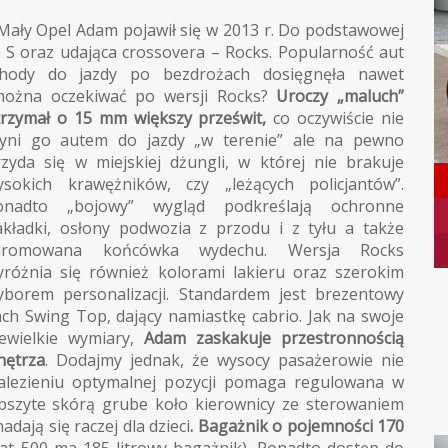
ały Opel Adam pojawił się w 2013 r. Do podstawowej
 S oraz udająca crossovera – Rocks. Popularność aut
chody do jazdy po bezdrożach dosięgnęła nawet
można oczekiwać po wersji Rocks?
Uroczy „maluch”
trzymał o 15 mm większy prześwit,
co oczywiście nie
zyni go autem do jazdy „w terenie” ale na pewno
rzyda się w miejskiej dżungli, w której nie brakuje
ysokich krawężników, czy „leżących policjantów”.
onadto „bojowy” wygląd podkreślają ochronne
akładki, osłony podwozia z przodu i z tyłu a także
hromowana końcówka wydechu. Wersja Rocks
yróżnia się również kolorami lakieru oraz szerokim
yborem personalizacji. Standardem jest brezentowy
ch Swing Top, dający namiastkę cabrio. Jak na swoje
ewielkie wymiary,
Adam zaskakuje przestronnością
nętrza
. Dodajmy jednak, że wysocy pasażerowie nie
alezieniu optymalnej pozycji pomaga regulowana w
bszyte skórą grube koło kierownicy ze sterowaniem
dają się raczej dla dzieci
. Bagażnik o pojemności 170