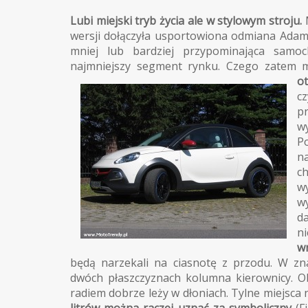
Lubi miejski tryb życia ale w stylowym stroju.
M
wersji dołączyła usportowiona odmiana Adam
mniej lub bardziej przypominająca samo
najmniejszy segment rynku. Czego zatem 
o
c
p
w
P
n
c
w
w
da
ni
w
będą narzekali na ciasnotę z przodu. W zn
dwóch płaszczyznach kolumna kierownicy. O
radiem dobrze leży w dłoniach. Tylne miejsca na