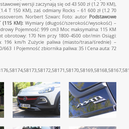
awowej wersji zaczynają się od 43 500 zł (1.2 70 KM),
.4 T 150 KM), zaś odmiany Rocks – 61 600 zł (1.2 70
crossoverom. Norbert Szwarc Foto: autor
Podstawowe
 (115 KM):
Wymiary (długość/szerokość/wysokość) –
lindrowy Pojemność: 999 cm3 Moc maksymalna: 115 KM
 obrotowy: 170 Nm przy 1800-4500 obr/min Osiągi:
: 196 km/h Zużycie paliwa (miasto/trasa/średnie) –
/663 l Pojemność zbiornika paliwa: 35 l Cena auta: 72
8176,58174,58173,58172,58171,58170,58169,58168,58167,58