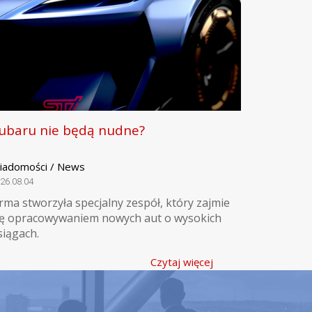
ubaru nie będą nudne?
iadomości / News
26.08.04
irma stworzyła specjalny zespół, który zajmie
ię opracowywaniem nowych aut o wysokich
siągach.
Czytaj więcej