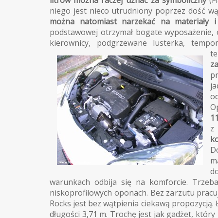
litrów można raczej uznać za symboliczny
(F
niego jest nieco utrudniony poprzez dość wąs
można natomiast narzekać na materiały i 
podstawowej otrzymał bogate wyposażenie, o
kierownicy, podgrzewane lusterka, tempo
t
z
p
j
o
O
1
z
k
D
m
d
warunkach odbija się na komforcie. Trzeba
niskoprofilowych oponach. Bez zarzutu pracu
Rocks jest bez wątpienia ciekawą propozycją.
długości 3,71 m. Trochę jest jak gadżet, któr