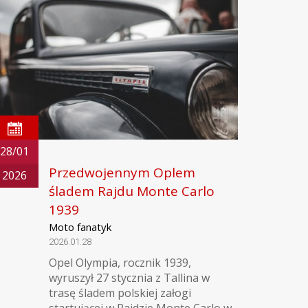
28/01
Przedwojennym Oplem
2026
śladem Rajdu Monte Carlo
1939
Moto fanatyk
2026.01.28
Opel Olympia, rocznik 1939,
wyruszył 27 stycznia z Tallina w
trasę śladem polskiej załogi