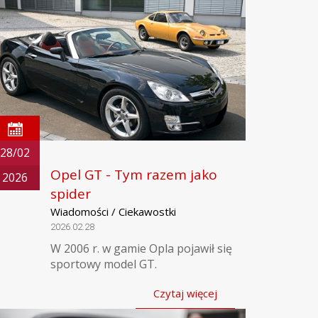
28/02
Opel GT - Tym razem jako
2026
spider
Wiadomości / Ciekawostki
2026.02.28
W 2006 r. w gamie Opla pojawił się
sportowy model GT.
Czytaj więcej