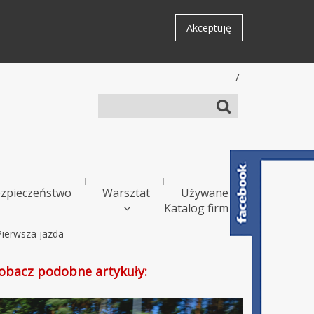
Akceptuję
/
zpieczeństwo
Warsztat
Używane
Katalog firm
Pierwsza jazda
obacz podobne artykuły: