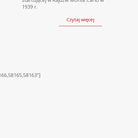
startującej w Rajdzie Monte Carlo w
1939 r.
Czytaj więcej
166,58165,58163"]