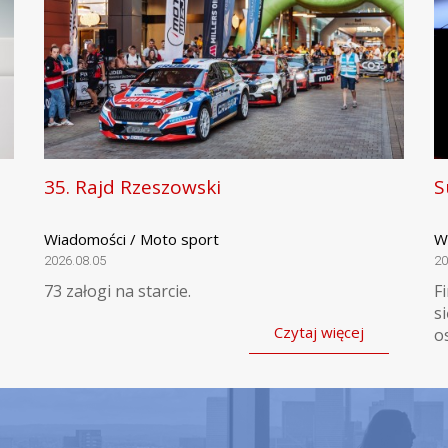
35. Rajd Rzeszowski
S
Wiadomości / Moto sport
W
2026.08.05
20
73 załogi na starcie.
F
s
Czytaj więcej
o