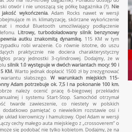
iat 500 ma 185-litrowy bagażnik). Ponadto dostęp do
ki otwór i nie unoszącą się półkę bagażnika (?).
Nie
jakość wykończenia.
Adam Rocks nawet w wersji
bejmujące m in. klimatyzację, skórzane wykończenie
mat i moduł Bluetooth umożliwiający podłączenie
elefonu.
Litrowy, turbodoładowany silnik benzynowy
apewnia autku znakomitą dynamikę.
115 KM w tym
rzypadku robi wrażenie. Co równie istotne, do uszu
adących praktycznie nie dociera charakterystyczny
dgłos pracy jednostki 3-cylindrowej. Dodajmy, że w
plu
silnik 1.0 występuje w dwóch wariantach mocy: 90 i
15 KM.
Warto jednak dopłacić 1500 zł by zrezygnować
 wariantu słabszego.
W warunkach miejskich 115-
onny Adam potrzebuje ok. 7,5 l na pokonanie 100 km.
obrze należy ocenić pracę 6-biegowej przekładni
anualnej i systemu Start-Stop. Samochód otrzymał
ość twarde zawieszenie, co niestety w polskich
 dodatkowo pamiętać o niewielkim rozstawie osi i
je układ kierowniczy i hamulcowy. Opel Adam w wersji
 Łączy cechy małego auta miejskiego z „crossoverem” o
y może się podobać nie tylko kobietom. Dodajmy, że na