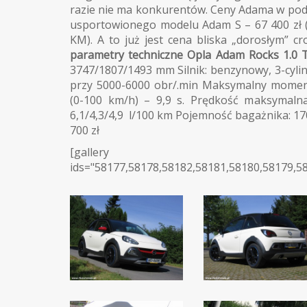
razie nie ma konkurentów. Ceny Adama w podst
usportowionego modelu Adam S – 67 400 zł (1
KM). A to już jest cena bliska „dorosłym” 
parametry techniczne Opla Adam Rocks 1.0 T
3747/1807/1493 mm Silnik: benzynowy, 3-cy
przy 5000-6000 obr/.min Maksymalny moment
(0-100 km/h) – 9,9 s. Prędkość maksymalna
6,1/4,3/4,9 l/100 km Pojemność bagażnika: 170
700 zł
[gallery
ids="58177,58178,58182,58181,58180,58179,5