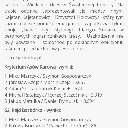
na rzecz Wielkiej Orkiestry Świątecznej Pomocy. Na
trasie odcinka zaprezentowali się między innymi
Kajetan Kajetanowicz i Krzysztof Hołowczyc, który tym
razem dal się ponieść emocjom i… zaparkował tyłem
swojej „babci’, czyli słynnego białego Subaru, w
betonowych ogranicznikach trasy. Uszkodzenia nie
były poważne – samochód po dokładnym obklejeniu
taśmami pojechał Karową jeszcze raz.
Foto: barborka.pl
Kryterium Asów Karowa- wyniki:
1. Miko Marczyk / Szymon Gospodarczyk
2. Jarosław Szeja / Marcin Szeja +2.657
3. Adam Sroka / Patryk Kielar + 2.674
4. Michał Ratajczyk / Jędrzej Szcześniak +3.319
5. Jakub Matulka / Daniel Dymurski +3.694
62. Rajd Barbórka - wyniki:
1. Miko Marczyk / Szymon Gospodarczyk
2. Łukasz Borowski / Paweł Pochroń +11.86