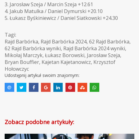
3. Jarosław Szeja / Marcin Szeja +12.61
4. Jakub Matulka / Daniel Dymurski +20.10
5. Łukasz Byśkiniewicz / Daniel Siatkowski +24.30
Tagi:
Rajd Barbórka
,
Rajd Barbórka 2024
,
62 Rajd Barbórka
,
62 Rajd Barbórka wyniki
,
Rajd Barbórka 2024 wyniki
,
Mikołaj Marczyk
,
Łukasz Borowski
,
Jarosław Szeja
,
Bryan Bouffier
,
Kajetan Kajetanowicz
,
Krzysztof
Hołowczyc
Udostępnij artykuł swoim znajomym:
Zobacz podobne artykuły: