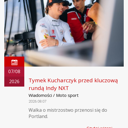
07/08
Tymek Kucharczyk przed kluczową
2026
rundą Indy NXT
Wiadomości / Moto sport
2026.08.07
Walka o mistrzostwo przenosi się do
Portland.