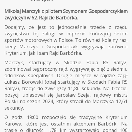
Mikołaj Marczyk z pilotem Szymonem Gospodarczykiem
zwyciężyli w 62. Rajdzie Barbórka.
Dodajmy, że jest to jednocześnie trzecie z rzędu
zwycięstwo tej załogi w imprezie kończącej sezon
sportów motorowych w Polsce. To również kolejny raz,
kiedy Marczyk i Gospodarczyk wygrywają zarówno
Kryterium, jak i sam Rajd Barbórka.
Marczyk, startujący w Skodzie Fabia RS Rally2,
zdominował tegoroczny rajd, wygrywając pięć z siedmiu
odcinków specjalnych. Drugie miejsce w rajdzie zajął
Łukasz Borowski (obaj startujący w Skodach Fabia RS
Rally2), tracąc do zwycięzcy 11,86 sekundy. Na trzeciej
pozycji uplasował się Jarosław Szeja, rajdowy mistrz
Polski na sezon 2024, który stracił do Marczyka 12,61
sekundy.
O godz. 19:00 rozpoczęło się tradycyjne Kryterium
Karowa, które jest ostatnim akcentem Barbórki. Na
trasie o długości 1,78 km wystartowało ponad 100