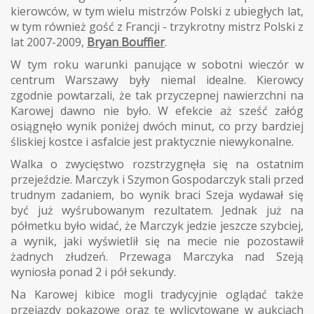
kierowców, w tym wielu mistrzów Polski z ubiegłych lat,
w tym również gość z Francji - trzykrotny mistrz Polski z
lat 2007-2009,
Bryan Bouffier
.
W tym roku warunki panujące w sobotni wieczór w
centrum Warszawy były niemal idealne. Kierowcy
zgodnie powtarzali, że tak przyczepnej nawierzchni na
Karowej dawno nie było. W efekcie aż sześć załóg
osiągnęło wynik poniżej dwóch minut, co przy bardziej
śliskiej kostce i asfalcie jest praktycznie niewykonalne.
Walka o zwycięstwo rozstrzygnęła się na ostatnim
przejeździe. Marczyk i Szymon Gospodarczyk stali przed
trudnym zadaniem, bo wynik braci Szeja wydawał się
być już wyśrubowanym rezultatem. Jednak już na
półmetku było widać, że Marczyk jedzie jeszcze szybciej,
a wynik, jaki wyświetlił się na mecie nie pozostawił
żadnych złudzeń. Przewaga Marczyka nad Szeją
wyniosła ponad 2 i pół sekundy.
Na Karowej kibice mogli tradycyjnie oglądać także
przejazdy pokazowe oraz te wylicytowane w aukcjach