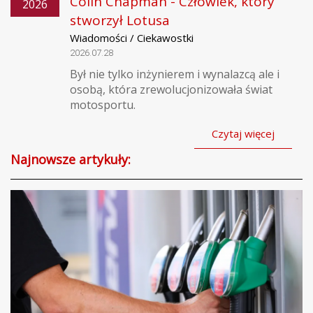
Colin Chapman - Człowiek, który
2026
stworzył Lotusa
Wiadomości / Ciekawostki
2026.07.28
Był nie tylko inżynierem i wynalazcą ale i
osobą, która zrewolucjonizowała świat
motosportu.
Czytaj więcej
Najnowsze artykuły: