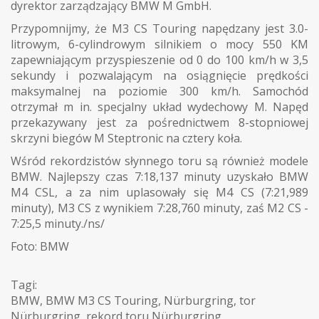
dyrektor zarządzający BMW M GmbH.
Przypomnijmy, że M3 CS Touring napędzany jest 3.0-
litrowym, 6-cylindrowym silnikiem o mocy 550 KM
zapewniającym przyspieszenie od 0 do 100 km/h w 3,5
sekundy i pozwalającym na osiągnięcie prędkości
maksymalnej na poziomie 300 km/h. Samochód
otrzymał m in. specjalny układ wydechowy M. Napęd
przekazywany jest za pośrednictwem 8-stopniowej
skrzyni biegów M Steptronic na cztery koła.
Wśród rekordzistów słynnego toru są również modele
BMW. Najlepszy czas 7:18,137 minuty uzyskało BMW
M4 CSL, a za nim uplasowały się M4 CS (7:21,989
minuty), M3 CS z wynikiem 7:28,760 minuty, zaś M2 CS -
7:25,5 minuty./ns/
Foto: BMW
Tagi:
BMW
,
BMW M3 CS Touring
,
Nürburgring
,
tor
Nürburgring
,
rekord toru Nürburgring