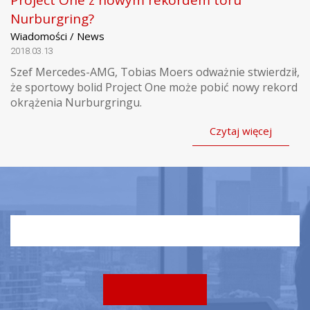
Nurburgring?
Wiadomości / News
2018.03.13
Szef Mercedes-AMG, Tobias Moers odważnie stwierdził,
że sportowy bolid Project One może pobić nowy rekord
okrążenia Nurburgringu.
Czytaj więcej