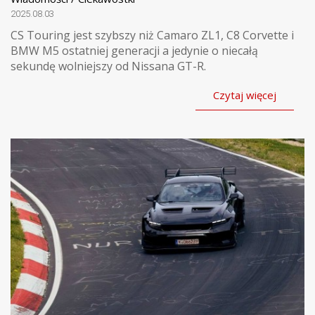
2025.08.03
CS Touring jest szybszy niż Camaro ZL1, C8 Corvette i
BMW M5 ostatniej generacji a jedynie o niecałą
sekundę wolniejszy od Nissana GT-R.
Czytaj więcej