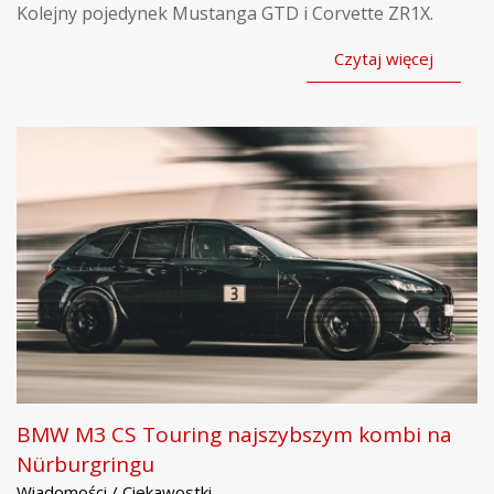
Kolejny pojedynek Mustanga GTD i Corvette ZR1X.
Czytaj więcej
BMW M3 CS Touring najszybszym kombi na
Nürburgringu
Wiadomości / Ciekawostki