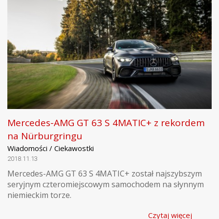
Mercedes-AMG GT 63 S 4MATIC+ z rekordem
na Nürburgringu
Wiadomości / Ciekawostki
2018.11.13
Mercedes-AMG GT 63 S 4MATIC+ został najszybszym
seryjnym czteromiejscowym samochodem na słynnym
niemieckim torze.
Czytaj więcej