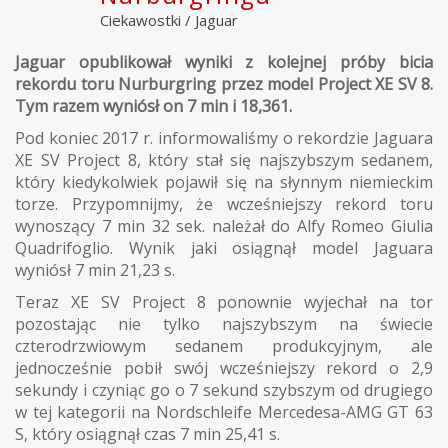
Ciekawostki
/
Jaguar
Jaguar opublikował wyniki z kolejnej próby bicia
rekordu toru Nurburgring przez model Project XE SV 8.
Tym razem wyniósł on 7 min i 18,361.
Pod koniec 2017 r. informowaliśmy o rekordzie Jaguara
XE SV Project 8, który stał się najszybszym sedanem,
który kiedykolwiek pojawił się na słynnym niemieckim
torze. Przypomnijmy, że wcześniejszy rekord toru
wynoszący 7 min 32 sek. należał do Alfy Romeo Giulia
Quadrifoglio. Wynik jaki osiągnął model Jaguara
wyniósł 7 min 21,23 s.
Teraz XE SV Project 8 ponownie wyjechał na tor
pozostając nie tylko najszybszym na świecie
czterodrzwiowym sedanem produkcyjnym, ale
jednocześnie pobił swój wcześniejszy rekord o 2,9
sekundy i czyniąc go o 7 sekund szybszym od drugiego
w tej kategorii na Nordschleife Mercedesa-AMG GT 63
S, który osiągnął czas 7 min 25,41 s.