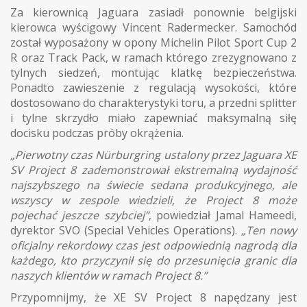
Za kierownicą Jaguara zasiadł ponownie belgijski
kierowca wyścigowy Vincent Radermecker. Samochód
został wyposażony w opony Michelin Pilot Sport Cup 2
R oraz Track Pack, w ramach którego zrezygnowano z
tylnych siedzeń, montując klatkę bezpieczeństwa.
Ponadto zawieszenie z regulacją wysokości, które
dostosowano do charakterystyki toru, a przedni splitter
i tylne skrzydło miało zapewniać maksymalną siłę
docisku podczas próby okrążenia.
„Pierwotny czas Nürburgring ustalony przez Jaguara XE
SV Project 8 zademonstrował ekstremalną wydajność
najszybszego na świecie sedana produkcyjnego, ale
wszyscy w zespole wiedzieli, że Project 8 może
pojechać jeszcze szybciej”
, powiedział Jamal Hameedi,
dyrektor SVO (Special Vehicles Operations).
„Ten nowy
oficjalny rekordowy czas jest odpowiednią nagrodą dla
każdego, kto przyczynił się do przesunięcia granic dla
naszych klientów w ramach Project 8.”
Przypomnijmy, że XE SV Project 8 napędzany jest