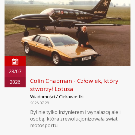
28/07
Colin Chapman - Człowiek, który
2026
stworzył Lotusa
Wiadomości / Ciekawostki
2026.07.28
Był nie tylko inżynierem i wynalazcą ale i
osobą, która zrewolucjonizowała świat
motosportu.