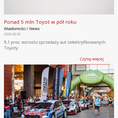
Ponad 5 mln Toyot w pół roku
Wiadomości / News
2026.08.05
9,1 proc. wzrostu sprzedaży aut zelektryfikowanych
Toyoty.
Czytaj więcej