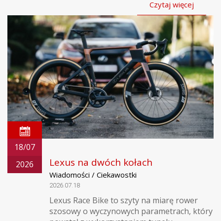
Czytaj więcej
18/07
Lexus na dwóch kołach
2026
Wiadomości / Ciekawostki
2026.07.18
Lexus Race Bike to szyty na miarę rower
szosowy o wyczynowych parametrach, który