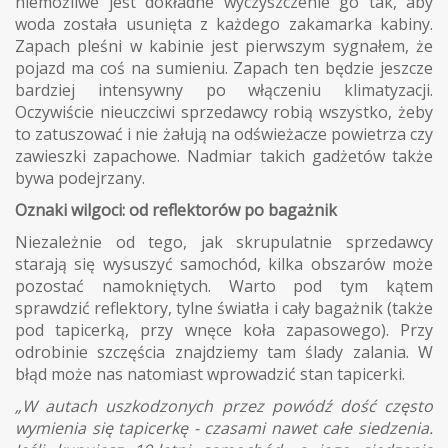
niemożliwe jest dokładne wyczyszczenie go tak, aby
woda została usunięta z każdego zakamarka kabiny.
Zapach pleśni w kabinie jest pierwszym sygnałem, że
pojazd ma coś na sumieniu. Zapach ten będzie jeszcze
bardziej intensywny po włączeniu klimatyzacji.
Oczywiście nieuczciwi sprzedawcy robią wszystko, żeby
to zatuszować i nie żałują na odświeżacze powietrza czy
zawieszki zapachowe. Nadmiar takich gadżetów także
bywa podejrzany.
Oznaki wilgoci: od reflektorów po bagażnik
Niezależnie od tego, jak skrupulatnie sprzedawcy
starają się wysuszyć samochód, kilka obszarów może
pozostać namokniętych. Warto pod tym kątem
sprawdzić reflektory, tylne światła i cały bagażnik (także
pod tapicerką, przy wnęce koła zapasowego). Przy
odrobinie szczęścia znajdziemy tam ślady zalania. W
błąd może nas natomiast wprowadzić stan tapicerki.
„W autach uszkodzonych przez powódź dość często
wymienia się tapicerkę - czasami nawet całe siedzenia.