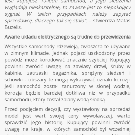
Jeśli kupujesz 10-letni samochód, a jego siedzenia
wyglądają nieskazitelnie, to zawsze jest to niepokojący
sygnał. W takich przypadkach należy zapytać
sprzedawcę, dlaczego tak się stało".
– stwierdza Matas
Buzelis.
Awarie układu elektrycznego są trudne do przewidzenia
Wszystkie samochody rdzewieją, zwłaszcza te używane
w zimnym klimacie. Jednak pojazd uszkodzony przez
powódź może korodować znacznie szybciej. Kupujący
powinni zwrócić uwagę na zawiasy drzwi, śruby w
kabinie, zatrzaski bagażnika, sprężyny siedzeń i
schowki - obszary te mogą wykazywać oznaki korozji.
Jeśli samochód został zanurzony w słonej wodzie,
korozja będzie bardziej dotkliwa niż w przypadku
samochodu, który został zalany wodą słodką.
Przed podjęciem decyzji, czy wystawiony na sprzedaż
model jest wart swojej ceny wywoławczej, warto
sprawdzić jego historię. Kupujący powinni zwrócić
uwagę na kraje, w których samochód był wcześniej