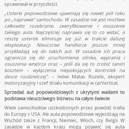
sprawował w przyszłości.
„Usterki popowodziowe ujawniają się nawet pół roku
po „naprawie” samochodu. W zasadzie nie jest możliwe
całkowite rozebranie, zweryfikowanie i osuszenie
takiego auta. Najczęściej naprawia się to co widać, a
resztę usterek eliminuje się już w trakcie dalszej
eksploatacji. Nieuczciwi handlarze jeszcze mniej
przykładają się do takich aut. W zasadzie ich praca
ogranicza się do uruchomienia silnika, wyprania i
osuszenia wnętrza oraz – jeśli da się to zrobić tanim
kosztem – wyłączenia niepokojących kontrolek na
desce rozdzielczej”.
– mówi Matas Buzelis, ekspert
motoryzacyjny i szef działu komunikacji w carVertical.
Sprzedaż aut popowodziowych z ukrytymi wadami to
podstawa nieuczciwego biznesu na całym świecie
Wiele samochodów uszkodzonych przez powódź trafia
do Europy z USA. Ale auta popowodziowe wyjeżdżają na
Wschód także z Francji, Niemiec, Włoch, czy Belgii. W
zasadzie w każdym kraju mogą pojawić się auta