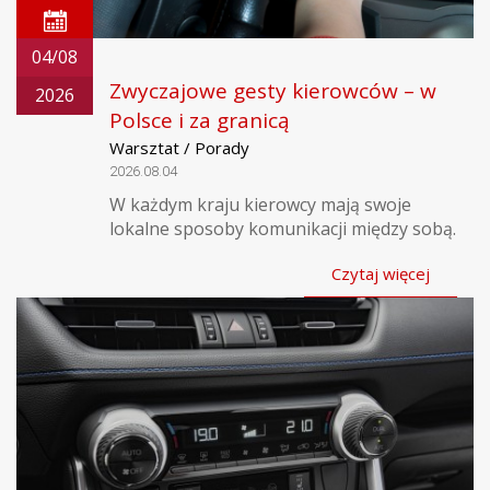
04/08
Zwyczajowe gesty kierowców – w
2026
Polsce i za granicą
Warsztat / Porady
2026.08.04
W każdym kraju kierowcy mają swoje
lokalne sposoby komunikacji między sobą.
Czytaj więcej