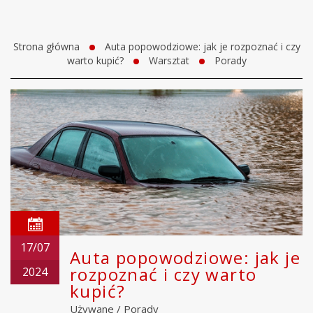
Strona główna
Auta popowodziowe: jak je rozpoznać i czy
warto kupić?
Warsztat
Porady
17/07
Auta popowodziowe: jak je
rozpoznać i czy warto
2024
kupić?
Używane
/
Porady