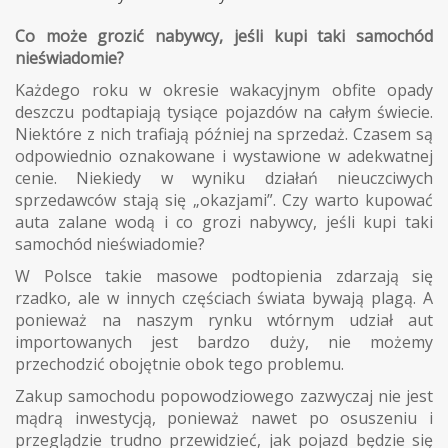
Co może grozić nabywcy, jeśli kupi taki samochód
nieświadomie?
Każdego roku w okresie wakacyjnym obfite opady
deszczu podtapiają tysiące pojazdów na całym świecie.
Niektóre z nich trafiają później na sprzedaż. Czasem są
odpowiednio oznakowane i wystawione w adekwatnej
cenie. Niekiedy w wyniku działań nieuczciwych
sprzedawców stają się „okazjami”. Czy warto kupować
auta zalane wodą i co grozi nabywcy, jeśli kupi taki
samochód nieświadomie?
W Polsce takie masowe podtopienia zdarzają się
rzadko, ale w innych częściach świata bywają plagą. A
ponieważ na naszym rynku wtórnym udział aut
importowanych jest bardzo duży, nie możemy
przechodzić obojętnie obok tego problemu.
Zakup samochodu popowodziowego zazwyczaj nie jest
mądrą inwestycją, ponieważ nawet po osuszeniu i
przeglądzie trudno przewidzieć, jak pojazd będzie się