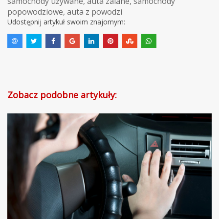
samochody używane
,
auta zalane
,
samochody
popowodziowe
,
auta z powodzi
Udostępnij artykuł swoim znajomym:
Zobacz podobne artykuły: