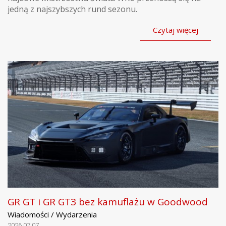
jedną z najszybszych rund sezonu.
Czytaj więcej
GR GT i GR GT3 bez kamuflażu w Goodwood
Wiadomości / Wydarzenia
2026.07.07