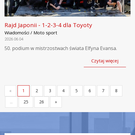
Rajd Japonii - 1-2-3-4 dla Toyoty
Wiadomości / Moto sport
2026.06.04
50. podium w mistrzostwach świata Elfyna Evansa.
Czytaj więcej
«
1
2
3
4
5
6
7
8
...
25
26
»