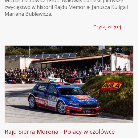
Michał Tochowicz i Piotr Białowąs odnieśli pierwsze
zwycięstwo w historii Rajdu Memoriał Janusza Kuliga i
Mariana Bublewicza.
Czytaj więcej
Rajd Sierra Morena - Polacy w czołówce