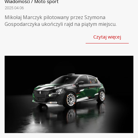
Wiadomości / Moto sport
2025.04.06
Mikołaj Marczyk pilotowany przez Szymona
Gospodarczyka ukończyli rajd na piątym miejscu.
Czytaj więcej