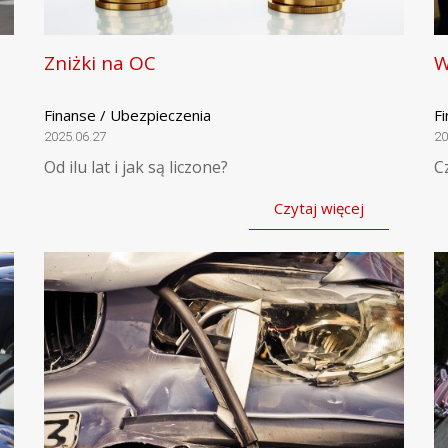
Zniżki na OC
W
Finanse / Ubezpieczenia
F
2025.06.27
20
Od ilu lat i jak są liczone?
C
Czytaj więcej