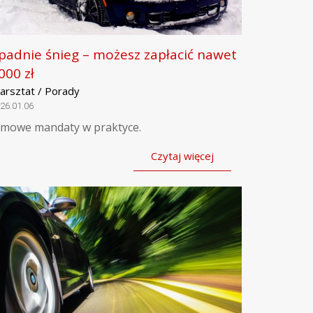
padnie śnieg – możesz zapłacić nawet
000 zł
arsztat / Porady
26.01.06
imowe mandaty w praktyce.
Czytaj więcej