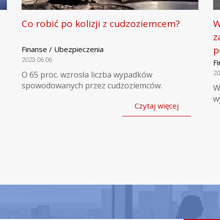
Co robić po kolizji z cudzoziemcem?
W
z
p
Finanse / Ubezpieczenia
2023.06.06
F
O 65 proc. wzrosła liczba wypadków
20
spowodowanych przez cudzoziemców.
W
w
Czytaj więcej