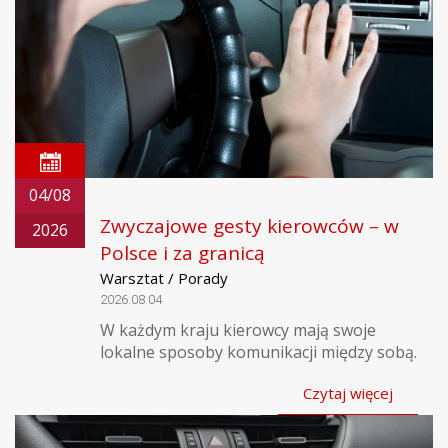
04/08
Zwyczajowe gesty kierowców – w
2026
Polsce i za granicą
Warsztat / Porady
2026.08.04
W każdym kraju kierowcy mają swoje
lokalne sposoby komunikacji między sobą.
Czytaj więcej