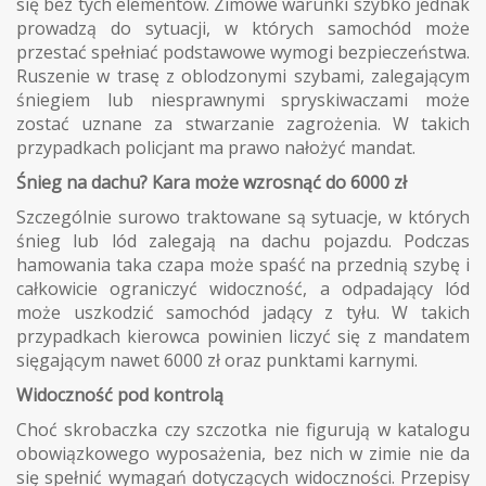
się bez tych elementów. Zimowe warunki szybko jednak
prowadzą do sytuacji, w których samochód może
przestać spełniać podstawowe wymogi bezpieczeństwa.
Ruszenie w trasę z oblodzonymi szybami, zalegającym
śniegiem lub niesprawnymi spryskiwaczami może
zostać uznane za stwarzanie zagrożenia. W takich
przypadkach policjant ma prawo nałożyć mandat.
Śnieg na dachu? Kara może wzrosnąć do 6000 zł
Szczególnie surowo traktowane są sytuacje, w których
śnieg lub lód zalegają na dachu pojazdu. Podczas
hamowania taka czapa może spaść na przednią szybę i
całkowicie ograniczyć widoczność, a odpadający lód
może uszkodzić samochód jadący z tyłu. W takich
przypadkach kierowca powinien liczyć się z mandatem
sięgającym nawet 6000 zł oraz punktami karnymi.
Widoczność pod kontrolą
Choć skrobaczka czy szczotka nie figurują w katalogu
obowiązkowego wyposażenia, bez nich w zimie nie da
się spełnić wymagań dotyczących widoczności. Przepisy