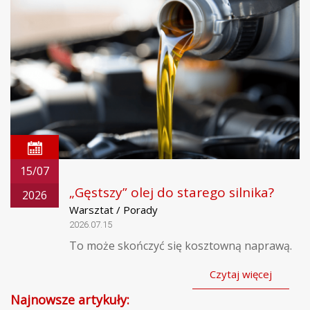
15/07
„Gęstszy” olej do starego silnika?
2026
Warsztat / Porady
2026.07.15
To może skończyć się kosztowną naprawą.
Czytaj więcej
Najnowsze artykuły: