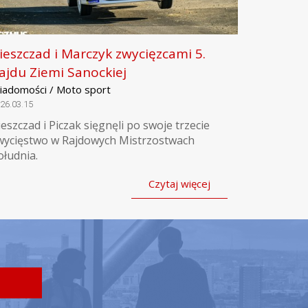
ieszczad i Marczyk zwycięzcami 5.
ajdu Ziemi Sanockiej
iadomości / Moto sport
26.03.15
ieszczad i Piczak sięgnęli po swoje trzecie
wycięstwo w Rajdowych Mistrzostwach
ołudnia.
Czytaj więcej