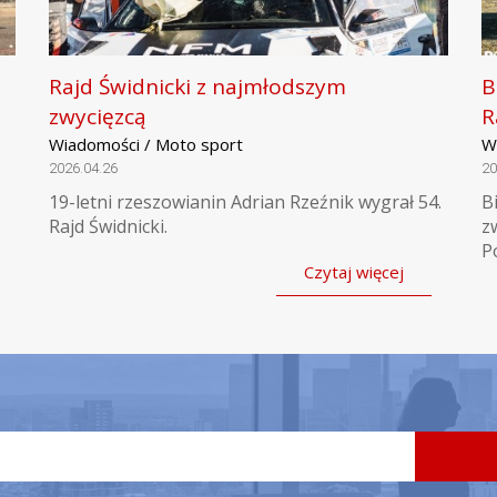
Rajd Świdnicki z najmłodszym
B
zwycięzcą
R
Wiadomości / Moto sport
W
2026.04.26
20
19-letni rzeszowianin Adrian Rzeźnik wygrał 54.
B
Rajd Świdnicki.
z
P
Czytaj więcej