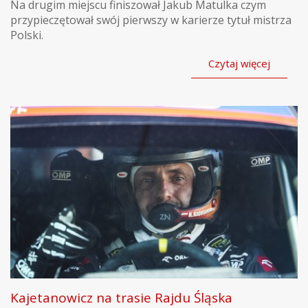
Na drugim miejscu finiszował Jakub Matulka czym
przypieczętował swój pierwszy w karierze tytuł mistrza
Polski.
Czytaj więcej
Kajetanowicz na trasie Rajdu Śląska