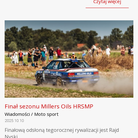
Czytaj więcej
Finał sezonu Millers Oils HRSMP
Wiadomości / Moto sport
2025.10.10
Finałową odsłoną tegorocznej rywalizacji jest Rajd
Nyski.