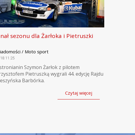
inał sezonu dla Żarłoka i Pietruszki
iadomości / Moto sport
18.11.25
stronianin Szymon Żarłok z pilotem
rzysztofem Pietruszką wygrali 44. edycję Rajdu
ieszyńska Barbórka.
Czytaj więcej