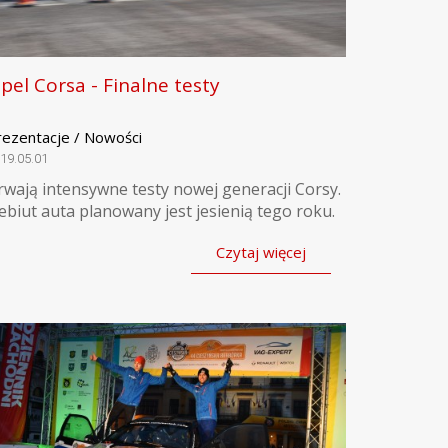
pel Corsa - Finalne testy
rezentacje / Nowości
19.05.01
rwają intensywne testy nowej generacji Corsy.
ebiut auta planowany jest jesienią tego roku.
Czytaj więcej