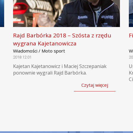
Rajd Barbórka 2018 – Szósta z rzędu
F
wygrana Kajetanowicza
Wiadomości / Moto sport
W
2018.12.01
20
Kajetan Kajetanowicz i Maciej Szczepaniak
U
ponownie wygrali Rajd Barbórka.
K
C
Czytaj więcej