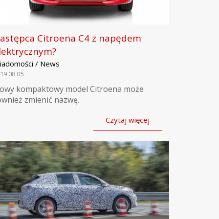
astępca Citroena C4 z napędem
lektrycznym?
iadomości / News
19.08.05
owy kompaktowy model Citroena może
ównież zmienić nazwę.
Czytaj więcej