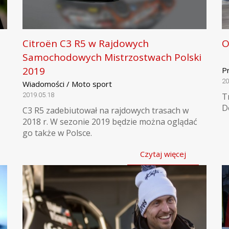
Citroën C3 R5 w Rajdowych
O
Samochodowych Mistrzostwach Polski
2019
P
20
Wiadomości / Moto sport
2019.05.18
T
D
C3 R5 zadebiutował na rajdowych trasach w
2018 r. W sezonie 2019 będzie można oglądać
go także w Polsce.
Czytaj więcej