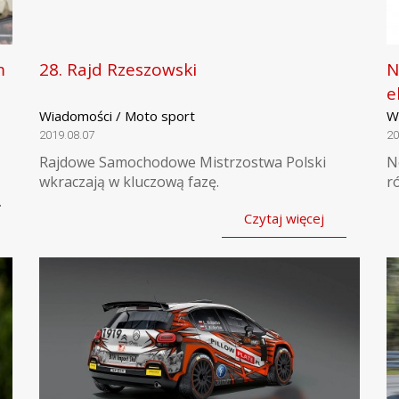
m
28. Rajd Rzeszowski
N
e
Wiadomości / Moto sport
W
2019.08.07
20
Rajdowe Samochodowe Mistrzostwa Polski
N
wkraczają w kluczową fazę.
r
.
Czytaj więcej