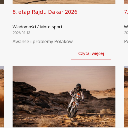
8. etap Rajdu Dakar 2026
7
Wiadomości / Moto sport
W
2026.01.13
20
Awanse i problemy Polaków.
P
Czytaj więcej