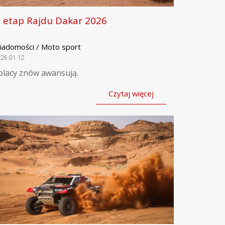
. etap Rajdu Dakar 2026
iadomości / Moto sport
26.01.12
olacy znów awansują.
Czytaj więcej