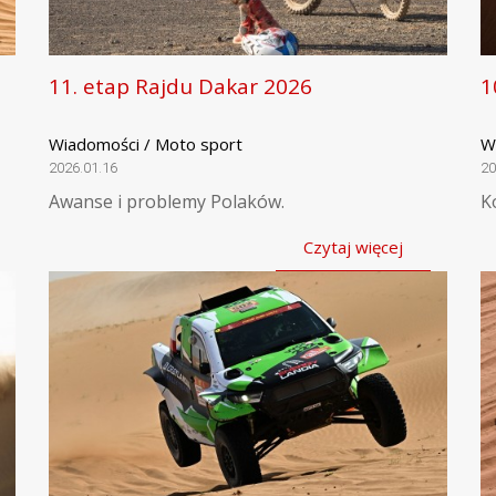
11. etap Rajdu Dakar 2026
1
Wiadomości / Moto sport
W
2026.01.16
20
Awanse i problemy Polaków.
K
Czytaj więcej