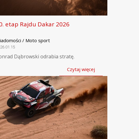
0. etap Rajdu Dakar 2026
iadomości / Moto sport
26.01.15
onrad Dąbrowski odrabia stratę.
Czytaj więcej