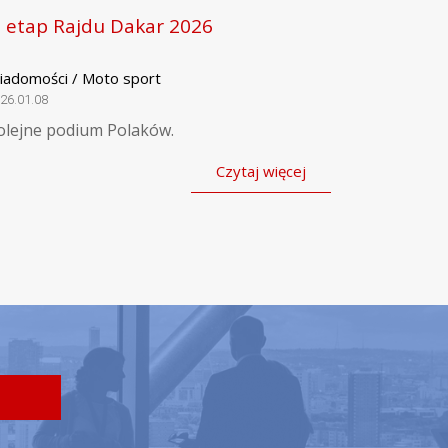
. etap Rajdu Dakar 2026
iadomości / Moto sport
26.01.08
olejne podium Polaków.
Czytaj więcej