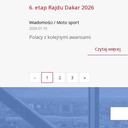
6. etap Rajdu Dakar 2026
Wiadomości / Moto sport
2026.01.10
Polacy z kolejnymi awansami.
Czytaj więcej
«
1
2
3
»