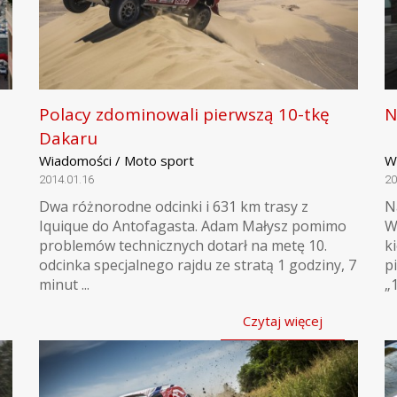
Polacy zdominowali pierwszą 10-tkę
N
Dakaru
Wiadomości / Moto sport
W
2014.01.16
20
Dwa różnorodne odcinki i 631 km trasy z
N
Iquique do Antofagasta. Adam Małysz pomimo
W
problemów technicznych dotarł na metę 10.
k
odcinka specjalnego rajdu ze stratą 1 godziny, 7
p
minut ...
„1
Czytaj więcej