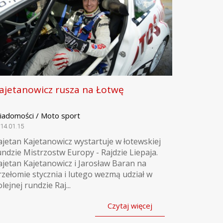
ajetanowicz rusza na Łotwę
iadomości / Moto sport
14.01.15
ajetan Kajetanowicz wystartuje w łotewskiej
undzie Mistrzostw Europy - Rajdzie Liepaja.
ajetan Kajetanowicz i Jarosław Baran na
rzełomie stycznia i lutego wezmą udział w
lejnej rundzie Raj...
Czytaj więcej