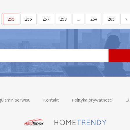
255
256
257
258
...
264
265
»
ulamin serwisu
Kontakt
Polityka prywatności
O 