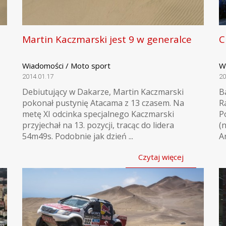
Martin Kaczmarski jest 9 w generalce
C
Wiadomości / Moto sport
W
2014.01.17
20
Debiutujący w Dakarze, Martin Kaczmarski
B
pokonał pustynię Atacama z 13 czasem. Na
R
metę XI odcinka specjalnego Kaczmarski
P
przyjechał na 13. pozycji, tracąc do lidera
(
54m49s. Podobnie jak dzień ...
A
Czytaj więcej