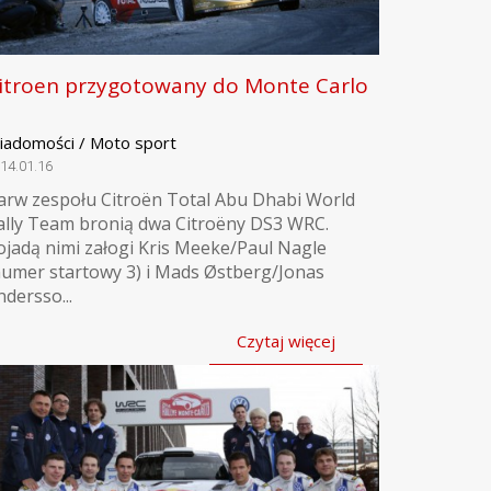
itroen przygotowany do Monte Carlo
iadomości / Moto sport
14.01.16
arw zespołu Citroën Total Abu Dhabi World
ally Team bronią dwa Citroëny DS3 WRC.
ojadą nimi załogi Kris Meeke/Paul Nagle
numer startowy 3) i Mads Østberg/Jonas
ndersso...
Czytaj więcej