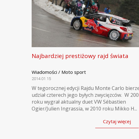
Najbardziej prestiżowy rajd świata
Wiadomości / Moto sport
2014.01.15
W tegorocznej edycji Rajdu Monte Carlo bierz
udział czterech jego byłych zwycięzców. W 20
roku wygrał aktualny duet VW Sébastien
Ogier/Julien Ingrassia, w 2010 roku Mikko H...
Czytaj więcej