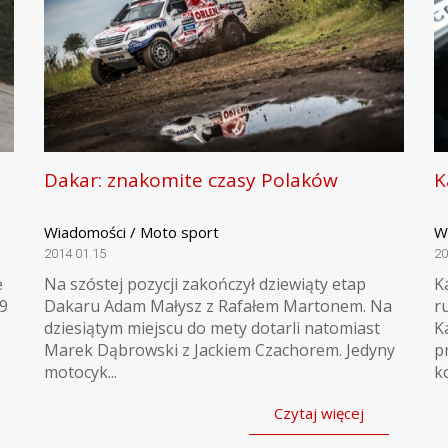
Dakar: znakomite czasy Polaków
K
Wiadomości / Moto sport
W
2014.01.15
20
e
​Na szóstej pozycji zakończył dziewiąty etap
K
09
Dakaru Adam Małysz z Rafałem Martonem. Na
r
dziesiątym miejscu do mety dotarli natomiast
K
Marek Dąbrowski z Jackiem Czachorem. Jedyny
p
motocyk...
ko
Czytaj więcej