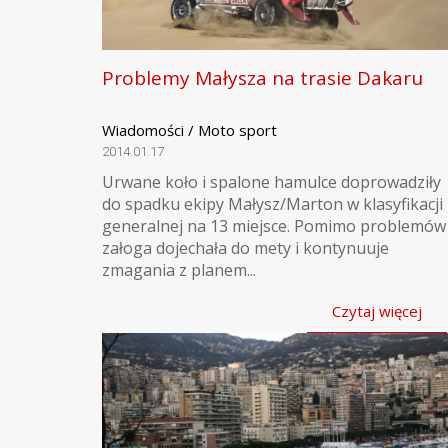
Problemy Małysza na trasie Dakaru
Wiadomości / Moto sport
2014.01.17
Urwane koło i spalone hamulce doprowadziły
do spadku ekipy Małysz/Marton w klasyfikacji
generalnej na 13 miejsce. Pomimo problemów
załoga dojechała do mety i kontynuuje
zmagania z planem...
Czytaj więcej