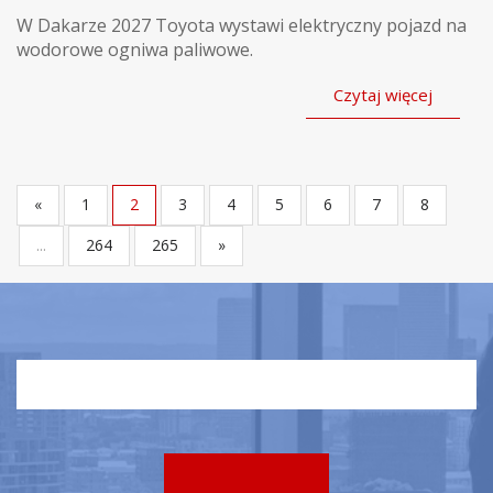
W Dakarze 2027 Toyota wystawi elektryczny pojazd na
wodorowe ogniwa paliwowe.
Czytaj więcej
«
1
2
3
4
5
6
7
8
...
264
265
»